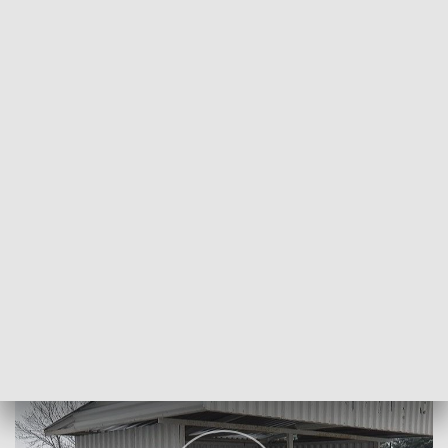
POWRÓT DO
LUBLIN
TVP REGIONY
Śmiertelnie pobity za ochlapanie błotem
2019-01-30