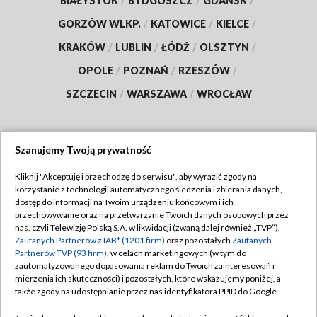
BIAŁYSTOK
/
BYDGOSZCZ
/
GDAŃSK
/
GORZÓW WLKP.
/
KATOWICE
/
KIELCE
/
KRAKÓW
/
LUBLIN
/
ŁÓDŹ
/
OLSZTYN
/
OPOLE
/
POZNAŃ
/
RZESZÓW
/
SZCZECIN
/
WARSZAWA
/
WROCŁAW
Szanujemy Twoją prywatność
Dołącz do nas:
Kliknij "Akceptuję i przechodzę do serwisu", aby wyrazić zgody na
korzystanie z technologii automatycznego śledzenia i zbierania danych,
TVP
dostęp do informacji na Twoim urządzeniu końcowym i ich
Abonament TVP
przechowywanie oraz na przetwarzanie Twoich danych osobowych przez
Regulamin TVP
nas, czyli Telewizję Polską S.A. w likwidacji (zwaną dalej również „TVP”),
Emisja w TVP
Polityka prywatności
Zaufanych Partnerów z IAB* (1201 firm)
oraz pozostałych
Zaufanych
Partnerów TVP (93 firm)
, w celach marketingowych (w tym do
Centrum informacji TVP
Moje zgody
zautomatyzowanego dopasowania reklam do Twoich zainteresowań i
mierzenia ich skuteczności) i pozostałych, które wskazujemy poniżej, a
Naziemna Telewizja Cyfrowa
Pomoc
także zgody na udostępnianie przez nas identyfikatora PPID do Google.
Sklep TVP
Biuro reklamy