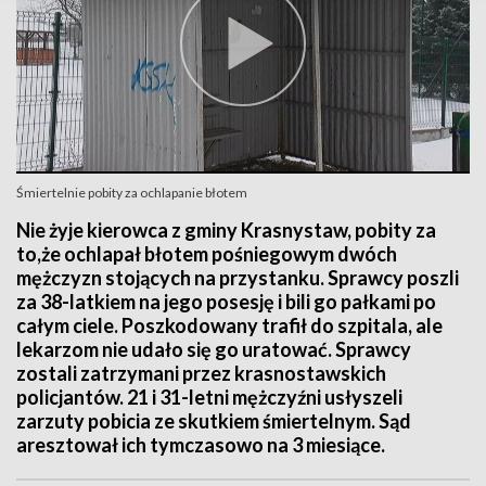
Śmiertelnie pobity za ochlapanie błotem
Nie żyje kierowca z gminy Krasnystaw, pobity za
to,że ochlapał błotem pośniegowym dwóch
mężczyzn stojących na przystanku. Sprawcy poszli
za 38-latkiem na jego posesję i bili go pałkami po
całym ciele. Poszkodowany trafił do szpitala, ale
lekarzom nie udało się go uratować. Sprawcy
zostali zatrzymani przez krasnostawskich
policjantów. 21 i 31-letni mężczyźni usłyszeli
zarzuty pobicia ze skutkiem śmiertelnym. Sąd
aresztował ich tymczasowo na 3 miesiące.