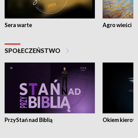
Sera warte
Agro wieści
SPOŁECZEŃSTWO
PrzyStań nad Biblią
Okiem kierow