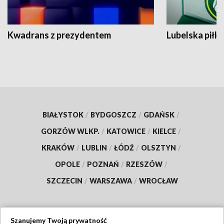
Kwadrans z prezydentem
Lubelska piłk
BIAŁYSTOK
/
BYDGOSZCZ
/
GDAŃSK
/
GORZÓW WLKP.
/
KATOWICE
/
KIELCE
/
KRAKÓW
/
LUBLIN
/
ŁÓDŹ
/
OLSZTYN
/
OPOLE
/
POZNAŃ
/
RZESZÓW
/
SZCZECIN
/
WARSZAWA
/
WROCŁAW
Szanujemy Twoją prywatność