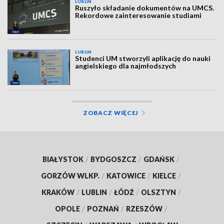
LUBLIN
Ruszyło składanie dokumentów na UMCS.
Rekordowe zainteresowanie studiami
LUBLIN
Studenci UM stworzyli aplikację do nauki
angielskiego dla najmłodszych
ZOBACZ WIĘCEJ
BIAŁYSTOK
/
BYDGOSZCZ
/
GDAŃSK
/
GORZÓW WLKP.
/
KATOWICE
/
KIELCE
/
KRAKÓW
/
LUBLIN
/
ŁÓDŹ
/
OLSZTYN
/
OPOLE
/
POZNAŃ
/
RZESZÓW
/