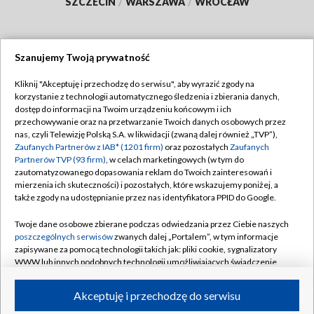
SZCZECIN
/
WARSZAWA
/
WROCŁAW
Szanujemy Twoją prywatność
Dołącz do nas:
Kliknij "Akceptuję i przechodzę do serwisu", aby wyrazić zgody na
korzystanie z technologii automatycznego śledzenia i zbierania danych,
TVP
dostęp do informacji na Twoim urządzeniu końcowym i ich
Abonament TVP
przechowywanie oraz na przetwarzanie Twoich danych osobowych przez
Regulamin TVP
nas, czyli Telewizję Polską S.A. w likwidacji (zwaną dalej również „TVP”),
Emisja w TVP
Polityka prywatności
Zaufanych Partnerów z IAB* (1201 firm)
oraz pozostałych
Zaufanych
Partnerów TVP (93 firm)
, w celach marketingowych (w tym do
Centrum informacji TVP
Moje zgody
zautomatyzowanego dopasowania reklam do Twoich zainteresowań i
mierzenia ich skuteczności) i pozostałych, które wskazujemy poniżej, a
Naziemna Telewizja Cyfrowa
Pomoc
także zgody na udostępnianie przez nas identyfikatora PPID do Google.
Sklep TVP
Biuro reklamy
Twoje dane osobowe zbierane podczas odwiedzania przez Ciebie naszych
Rada Programowa
Kontakt
poszczególnych serwisów
zwanych dalej „Portalem”, w tym informacje
zapisywane za pomocą technologii takich jak: pliki cookie, sygnalizatory
System NOS
WWW lub innych podobnych technologii umożliwiających świadczenie
dopasowanych i bezpiecznych usług, personalizację treści oraz reklam,
Informacje o nadawcy
Kanały
udostępnianie funkcji mediów społecznościowych oraz analizowanie
Akceptuję i przechodzę do serwisu
ruchu w Internecie.
Program dla prasy