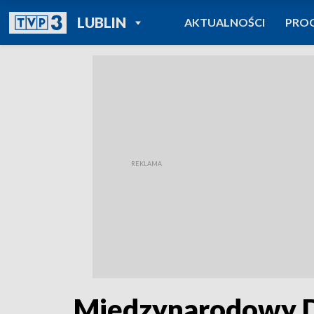
POWRÓT DO
LUBLIN
AKTUALNOŚCI
PRO
TVP REGIONY
Międzynarodowy Dz