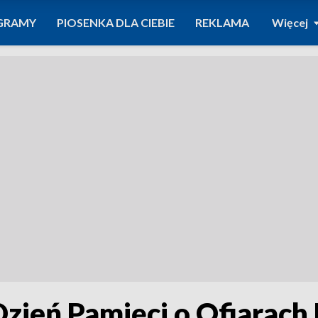
GRAMY
PIOSENKA DLA CIEBIE
REKLAMA
Więcej
ień Pamięci o Ofiarach