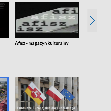
Afisz - magazyn kulturalny
Zobacz, co s