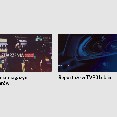
nia, magazyn
Reportaże w TVP3 Lublin
erów