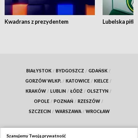
Kwadrans z prezydentem
Lubelska piłk
BIAŁYSTOK
/
BYDGOSZCZ
/
GDAŃSK
/
GORZÓW WLKP.
/
KATOWICE
/
KIELCE
/
KRAKÓW
/
LUBLIN
/
ŁÓDŹ
/
OLSZTYN
/
OPOLE
/
POZNAŃ
/
RZESZÓW
/
SZCZECIN
/
WARSZAWA
/
WROCŁAW
Szanujemy Twoją prywatność