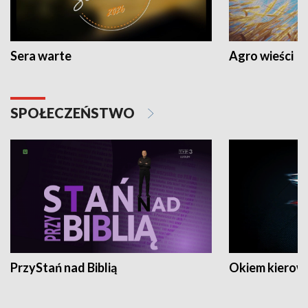
Sera warte
Agro wieści
SPOŁECZEŃSTWO
PrzyStań nad Biblią
Okiem kierow