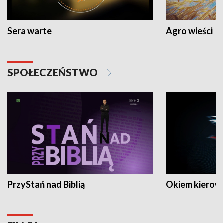
Sera warte
Agro wieści
SPOŁECZEŃSTWO
PrzyStań nad Biblią
Okiem kierow