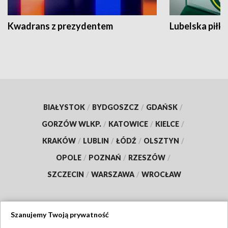
Kwadrans z prezydentem
Lubelska piłk
BIAŁYSTOK
/
BYDGOSZCZ
/
GDAŃSK
/
GORZÓW WLKP.
/
KATOWICE
/
KIELCE
/
KRAKÓW
/
LUBLIN
/
ŁÓDŹ
/
OLSZTYN
/
OPOLE
/
POZNAŃ
/
RZESZÓW
/
SZCZECIN
/
WARSZAWA
/
WROCŁAW
Szanujemy Twoją prywatność
Dołącz do nas: