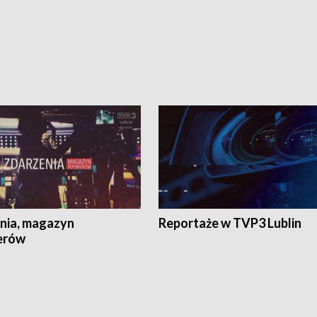
nia, magazyn
Reportaże w TVP3 Lublin
erów