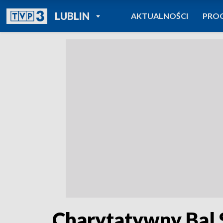
POWRÓT DO
LUBLIN
AKTUALNOŚCI
PRO
TVP REGIONY
Charytatywny Bal 