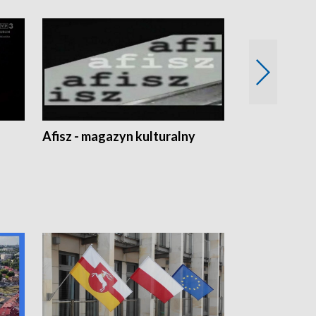
Afisz - magazyn kulturalny
Zobacz, co s