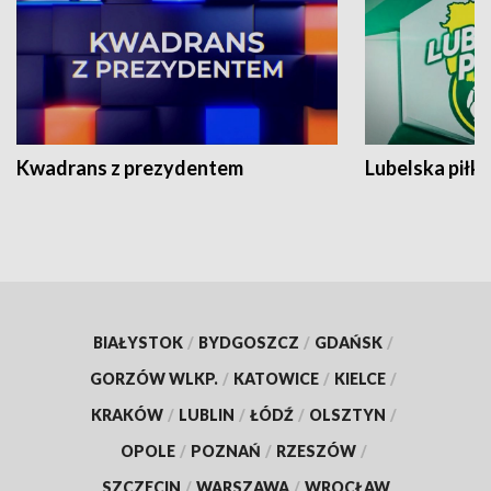
Kwadrans z prezydentem
Lubelska piłk
BIAŁYSTOK
/
BYDGOSZCZ
/
GDAŃSK
/
GORZÓW WLKP.
/
KATOWICE
/
KIELCE
/
KRAKÓW
/
LUBLIN
/
ŁÓDŹ
/
OLSZTYN
/
OPOLE
/
POZNAŃ
/
RZESZÓW
/
SZCZECIN
/
WARSZAWA
/
WROCŁAW