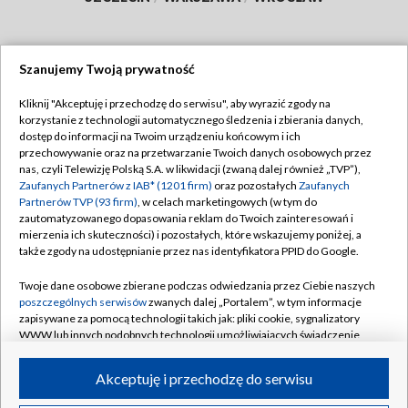
Szanujemy Twoją prywatność
Dołącz do nas:
Kliknij "Akceptuję i przechodzę do serwisu", aby wyrazić zgody na
korzystanie z technologii automatycznego śledzenia i zbierania danych,
TVP
dostęp do informacji na Twoim urządzeniu końcowym i ich
Abonament TVP
przechowywanie oraz na przetwarzanie Twoich danych osobowych przez
Regulamin TVP
nas, czyli Telewizję Polską S.A. w likwidacji (zwaną dalej również „TVP”),
Emisja w TVP
Polityka prywatności
Zaufanych Partnerów z IAB* (1201 firm)
oraz pozostałych
Zaufanych
Partnerów TVP (93 firm)
, w celach marketingowych (w tym do
Centrum informacji TVP
Moje zgody
zautomatyzowanego dopasowania reklam do Twoich zainteresowań i
mierzenia ich skuteczności) i pozostałych, które wskazujemy poniżej, a
Naziemna Telewizja Cyfrowa
Pomoc
także zgody na udostępnianie przez nas identyfikatora PPID do Google.
Sklep TVP
Biuro reklamy
Twoje dane osobowe zbierane podczas odwiedzania przez Ciebie naszych
Rada Programowa
Kontakt
poszczególnych serwisów
zwanych dalej „Portalem”, w tym informacje
zapisywane za pomocą technologii takich jak: pliki cookie, sygnalizatory
System NOS
WWW lub innych podobnych technologii umożliwiających świadczenie
dopasowanych i bezpiecznych usług, personalizację treści oraz reklam,
Informacje o nadawcy
Kanały
udostępnianie funkcji mediów społecznościowych oraz analizowanie
Akceptuję i przechodzę do serwisu
ruchu w Internecie.
Program dla prasy
©2026 Telewizja Polska S.A. w likwidacji