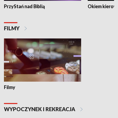
PrzyStań nad Biblią
Okiem kierow
FILMY
Filmy
WYPOCZYNEK I REKREACJA