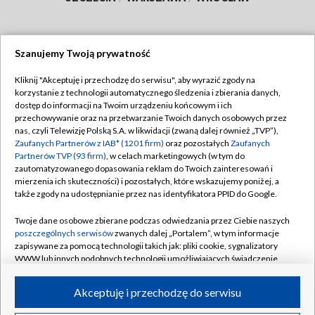
Szanujemy Twoją prywatność
Dołącz do nas:
Kliknij "Akceptuję i przechodzę do serwisu", aby wyrazić zgody na
korzystanie z technologii automatycznego śledzenia i zbierania danych,
TVP
dostęp do informacji na Twoim urządzeniu końcowym i ich
Abonament TVP
przechowywanie oraz na przetwarzanie Twoich danych osobowych przez
Regulamin TVP
nas, czyli Telewizję Polską S.A. w likwidacji (zwaną dalej również „TVP”),
Emisja w TVP
Polityka prywatności
Zaufanych Partnerów z IAB* (1201 firm)
oraz pozostałych
Zaufanych
Partnerów TVP (93 firm)
, w celach marketingowych (w tym do
Centrum informacji TVP
Moje zgody
zautomatyzowanego dopasowania reklam do Twoich zainteresowań i
mierzenia ich skuteczności) i pozostałych, które wskazujemy poniżej, a
Naziemna Telewizja Cyfrowa
Pomoc
także zgody na udostępnianie przez nas identyfikatora PPID do Google.
Sklep TVP
Biuro reklamy
Twoje dane osobowe zbierane podczas odwiedzania przez Ciebie naszych
Rada Programowa
Kontakt
poszczególnych serwisów
zwanych dalej „Portalem”, w tym informacje
zapisywane za pomocą technologii takich jak: pliki cookie, sygnalizatory
System NOS
WWW lub innych podobnych technologii umożliwiających świadczenie
dopasowanych i bezpiecznych usług, personalizację treści oraz reklam,
Informacje o nadawcy
Kanały
udostępnianie funkcji mediów społecznościowych oraz analizowanie
Akceptuję i przechodzę do serwisu
ruchu w Internecie.
Program dla prasy
©2026 Telewizja Polska S.A. w likwidacji