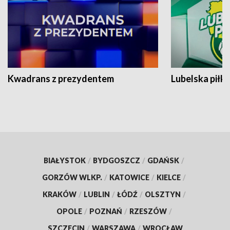
Kwadrans z prezydentem
Lubelska piłk
BIAŁYSTOK
/
BYDGOSZCZ
/
GDAŃSK
/
GORZÓW WLKP.
/
KATOWICE
/
KIELCE
/
KRAKÓW
/
LUBLIN
/
ŁÓDŹ
/
OLSZTYN
/
OPOLE
/
POZNAŃ
/
RZESZÓW
/
SZCZECIN
/
WARSZAWA
/
WROCŁAW