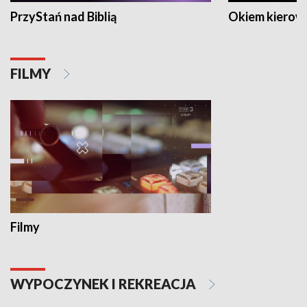
PrzyStań nad Biblią
Okiem kierow
FILMY
Filmy
WYPOCZYNEK I REKREACJA