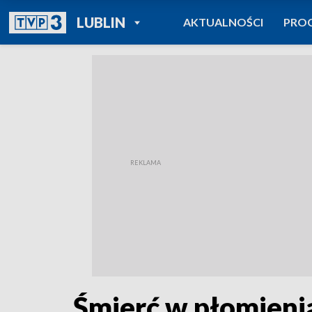
POWRÓT DO
LUBLIN
AKTUALNOŚCI
PRO
TVP REGIONY
Śmierć w płomieni