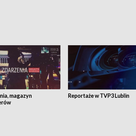
nia, magazyn
Reportaże w TVP3 Lublin
erów