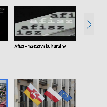
Afisz - magazyn kulturalny
Zobacz, co s