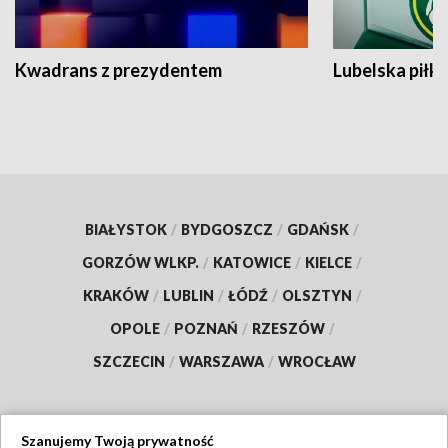
Kwadrans z prezydentem
Lubelska piłk
BIAŁYSTOK
/
BYDGOSZCZ
/
GDAŃSK
/
GORZÓW WLKP.
/
KATOWICE
/
KIELCE
/
KRAKÓW
/
LUBLIN
/
ŁÓDŹ
/
OLSZTYN
/
OPOLE
/
POZNAŃ
/
RZESZÓW
/
SZCZECIN
/
WARSZAWA
/
WROCŁAW
Szanujemy Twoją prywatność