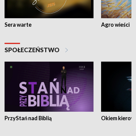
Sera warte
Agro wieści
SPOŁECZEŃSTWO
PrzyStań nad Biblią
Okiem kierow