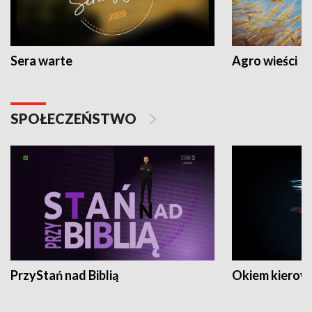
Sera warte
Agro wieści
SPOŁECZEŃSTWO
PrzyStań nad Biblią
Okiem kierow