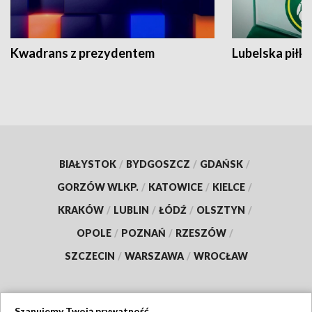
Kwadrans z prezydentem
Lubelska piłk
BIAŁYSTOK
/
BYDGOSZCZ
/
GDAŃSK
/
GORZÓW WLKP.
/
KATOWICE
/
KIELCE
/
KRAKÓW
/
LUBLIN
/
ŁÓDŹ
/
OLSZTYN
/
OPOLE
/
POZNAŃ
/
RZESZÓW
/
SZCZECIN
/
WARSZAWA
/
WROCŁAW
Szanujemy Twoją prywatność