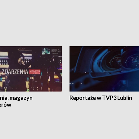
nia, magazyn
Reportaże w TVP3 Lublin
erów