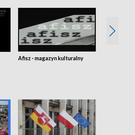
Afisz - magazyn kulturalny
Zobacz, co s