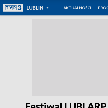
POWRÓT DO
LUBLIN
AKTUALNOŚCI
PRO
TVP REGIONY
Festiwal LUBLARP