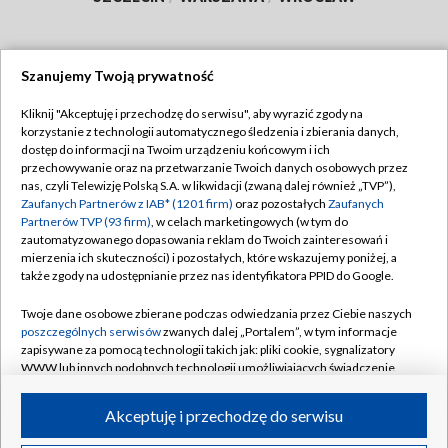
Szanujemy Twoją prywatność
Dołącz do nas:
Kliknij "Akceptuję i przechodzę do serwisu", aby wyrazić zgody na
korzystanie z technologii automatycznego śledzenia i zbierania danych,
TVP
dostęp do informacji na Twoim urządzeniu końcowym i ich
Abonament TVP
przechowywanie oraz na przetwarzanie Twoich danych osobowych przez
Regulamin TVP
nas, czyli Telewizję Polską S.A. w likwidacji (zwaną dalej również „TVP”),
Emisja w TVP
Polityka prywatności
Zaufanych Partnerów z IAB* (1201 firm)
oraz pozostałych
Zaufanych
Partnerów TVP (93 firm)
, w celach marketingowych (w tym do
Centrum informacji TVP
Moje zgody
zautomatyzowanego dopasowania reklam do Twoich zainteresowań i
mierzenia ich skuteczności) i pozostałych, które wskazujemy poniżej, a
Naziemna Telewizja Cyfrowa
Pomoc
także zgody na udostępnianie przez nas identyfikatora PPID do Google.
Sklep TVP
Biuro reklamy
Twoje dane osobowe zbierane podczas odwiedzania przez Ciebie naszych
Rada Programowa
Kontakt
poszczególnych serwisów
zwanych dalej „Portalem”, w tym informacje
zapisywane za pomocą technologii takich jak: pliki cookie, sygnalizatory
System NOS
WWW lub innych podobnych technologii umożliwiających świadczenie
dopasowanych i bezpiecznych usług, personalizację treści oraz reklam,
Informacje o nadawcy
Kanały
udostępnianie funkcji mediów społecznościowych oraz analizowanie
Akceptuję i przechodzę do serwisu
ruchu w Internecie.
Program dla prasy
©2026 Telewizja Polska S.A. w likwidacji