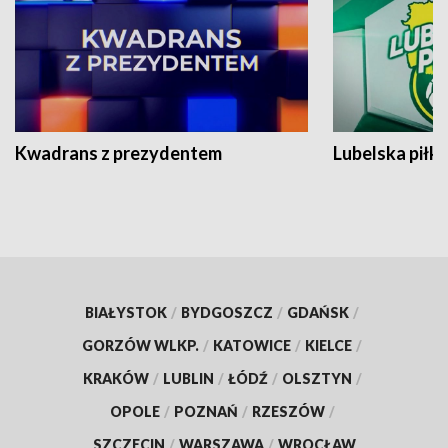
Kwadrans z prezydentem
Lubelska piłk
BIAŁYSTOK
/
BYDGOSZCZ
/
GDAŃSK
/
GORZÓW WLKP.
/
KATOWICE
/
KIELCE
/
KRAKÓW
/
LUBLIN
/
ŁÓDŹ
/
OLSZTYN
/
OPOLE
/
POZNAŃ
/
RZESZÓW
/
SZCZECIN
/
WARSZAWA
/
WROCŁAW