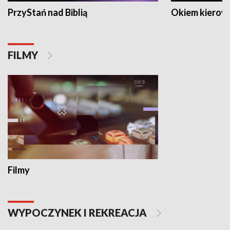
PrzyStań nad Biblią
Okiem kierow
FILMY
Filmy
WYPOCZYNEK I REKREACJA