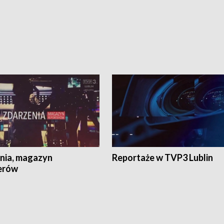
nia, magazyn
Reportaże w TVP3 Lublin
erów