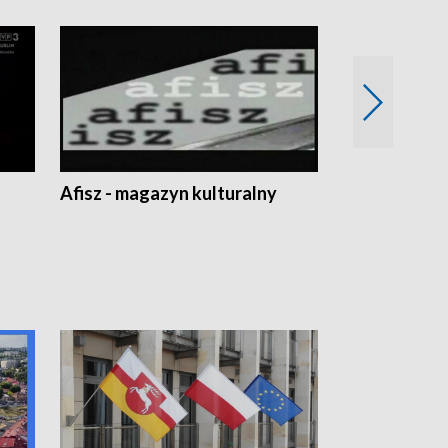
Afisz - magazyn kulturalny
Zobacz, co s