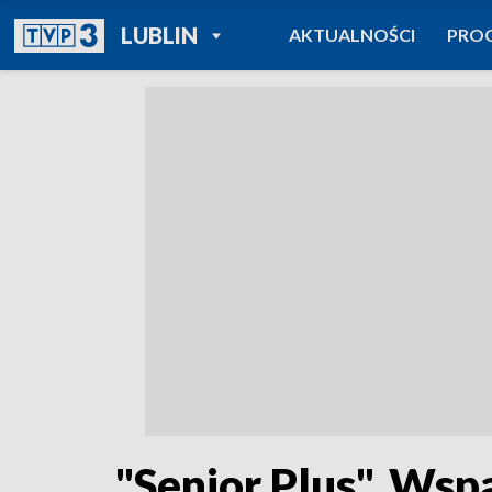
POWRÓT DO
LUBLIN
AKTUALNOŚCI
PRO
TVP REGIONY
"Senior Plus". Wsp