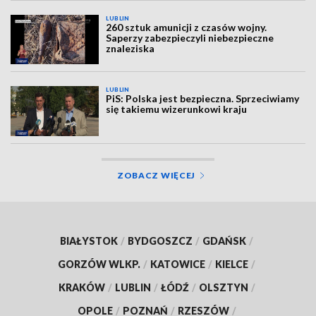
LUBLIN
260 sztuk amunicji z czasów wojny.
Saperzy zabezpieczyli niebezpieczne
znaleziska
LUBLIN
PiS: Polska jest bezpieczna. Sprzeciwiamy
się takiemu wizerunkowi kraju
ZOBACZ WIĘCEJ
BIAŁYSTOK
/
BYDGOSZCZ
/
GDAŃSK
/
GORZÓW WLKP.
/
KATOWICE
/
KIELCE
/
KRAKÓW
/
LUBLIN
/
ŁÓDŹ
/
OLSZTYN
/
OPOLE
/
POZNAŃ
/
RZESZÓW
/