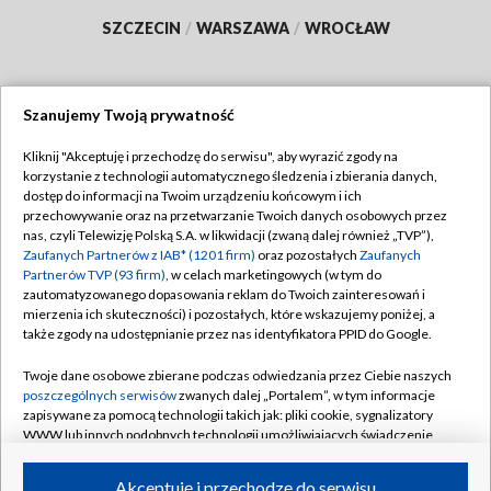
SZCZECIN
/
WARSZAWA
/
WROCŁAW
Szanujemy Twoją prywatność
Dołącz do nas:
Kliknij "Akceptuję i przechodzę do serwisu", aby wyrazić zgody na
korzystanie z technologii automatycznego śledzenia i zbierania danych,
TVP
dostęp do informacji na Twoim urządzeniu końcowym i ich
Abonament TVP
przechowywanie oraz na przetwarzanie Twoich danych osobowych przez
Regulamin TVP
nas, czyli Telewizję Polską S.A. w likwidacji (zwaną dalej również „TVP”),
Emisja w TVP
Polityka prywatności
Zaufanych Partnerów z IAB* (1201 firm)
oraz pozostałych
Zaufanych
Partnerów TVP (93 firm)
, w celach marketingowych (w tym do
Centrum informacji TVP
Moje zgody
zautomatyzowanego dopasowania reklam do Twoich zainteresowań i
mierzenia ich skuteczności) i pozostałych, które wskazujemy poniżej, a
Naziemna Telewizja Cyfrowa
Pomoc
także zgody na udostępnianie przez nas identyfikatora PPID do Google.
Sklep TVP
Biuro reklamy
Twoje dane osobowe zbierane podczas odwiedzania przez Ciebie naszych
Rada Programowa
Kontakt
poszczególnych serwisów
zwanych dalej „Portalem”, w tym informacje
zapisywane za pomocą technologii takich jak: pliki cookie, sygnalizatory
System NOS
WWW lub innych podobnych technologii umożliwiających świadczenie
dopasowanych i bezpiecznych usług, personalizację treści oraz reklam,
Informacje o nadawcy
Kanały
udostępnianie funkcji mediów społecznościowych oraz analizowanie
Akceptuję i przechodzę do serwisu