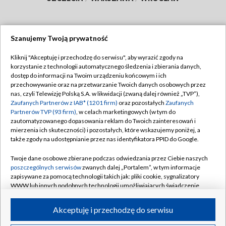
Szanujemy Twoją prywatność
Dołącz do nas:
Kliknij "Akceptuję i przechodzę do serwisu", aby wyrazić zgody na
korzystanie z technologii automatycznego śledzenia i zbierania danych,
TVP
dostęp do informacji na Twoim urządzeniu końcowym i ich
Abonament TVP
przechowywanie oraz na przetwarzanie Twoich danych osobowych przez
Regulamin TVP
nas, czyli Telewizję Polską S.A. w likwidacji (zwaną dalej również „TVP”),
Emisja w TVP
Polityka prywatności
Zaufanych Partnerów z IAB* (1201 firm)
oraz pozostałych
Zaufanych
Partnerów TVP (93 firm)
, w celach marketingowych (w tym do
Centrum informacji TVP
Moje zgody
zautomatyzowanego dopasowania reklam do Twoich zainteresowań i
mierzenia ich skuteczności) i pozostałych, które wskazujemy poniżej, a
Naziemna Telewizja Cyfrowa
Pomoc
także zgody na udostępnianie przez nas identyfikatora PPID do Google.
Sklep TVP
Biuro reklamy
Twoje dane osobowe zbierane podczas odwiedzania przez Ciebie naszych
Rada Programowa
Kontakt
poszczególnych serwisów
zwanych dalej „Portalem”, w tym informacje
zapisywane za pomocą technologii takich jak: pliki cookie, sygnalizatory
System NOS
WWW lub innych podobnych technologii umożliwiających świadczenie
dopasowanych i bezpiecznych usług, personalizację treści oraz reklam,
Informacje o nadawcy
Kanały
udostępnianie funkcji mediów społecznościowych oraz analizowanie
Akceptuję i przechodzę do serwisu
ruchu w Internecie.
Program dla prasy
©2026 Telewizja Polska S.A. w likwidacji