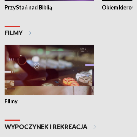
PrzyStań nad Biblią
Okiem kierow
FILMY
Filmy
WYPOCZYNEK I REKREACJA