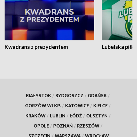
Kwadrans z prezydentem
Lubelska piłk
BIAŁYSTOK
/
BYDGOSZCZ
/
GDAŃSK
/
GORZÓW WLKP.
/
KATOWICE
/
KIELCE
/
KRAKÓW
/
LUBLIN
/
ŁÓDŹ
/
OLSZTYN
/
OPOLE
/
POZNAŃ
/
RZESZÓW
/
SZCZECIN
/
WARSZAWA
/
WROCŁAW