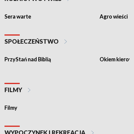
Sera warte
Agro wieści
SPOŁECZEŃSTWO
PrzyStań nad Biblią
Okiem kierow
FILMY
Filmy
WYPOCZYNEK I REKREACJA