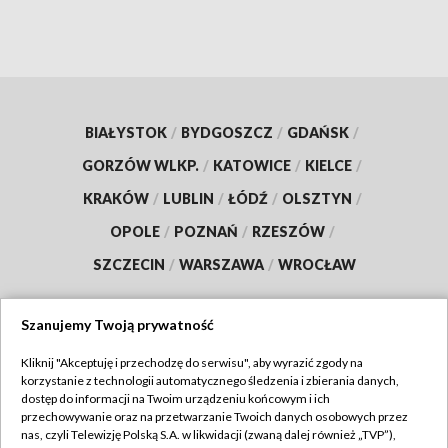
BIAŁYSTOK
/
BYDGOSZCZ
/
GDAŃSK
/
GORZÓW WLKP.
/
KATOWICE
/
KIELCE
/
KRAKÓW
/
LUBLIN
/
ŁÓDŹ
/
OLSZTYN
/
OPOLE
/
POZNAŃ
/
RZESZÓW
/
SZCZECIN
/
WARSZAWA
/
WROCŁAW
Szanujemy Twoją prywatność
Dołącz do nas:
Kliknij "Akceptuję i przechodzę do serwisu", aby wyrazić zgody na
korzystanie z technologii automatycznego śledzenia i zbierania danych,
dostęp do informacji na Twoim urządzeniu końcowym i ich
TVP
przechowywanie oraz na przetwarzanie Twoich danych osobowych przez
nas, czyli Telewizję Polską S.A. w likwidacji (zwaną dalej również „TVP”),
Abonament TVP
Regulamin TVP