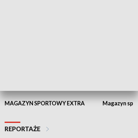
Panorama Lubelska
Miłego Popoł
PUBLICYSTYKA
Gość Panoramy
Kwadrans sa
SPORT
MAGAZYN SPORTOWY EXTRA
Magazyn spo
REPORTAŻE