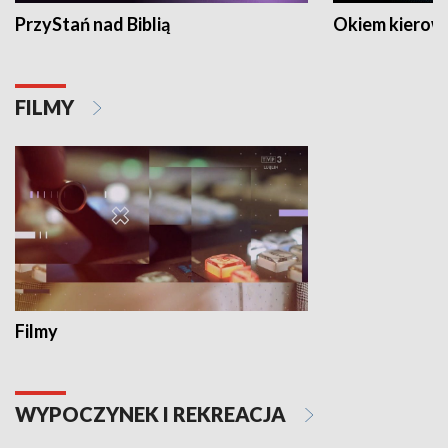
PrzyStań nad Biblią
Okiem kierow
FILMY
Filmy
WYPOCZYNEK I REKREACJA