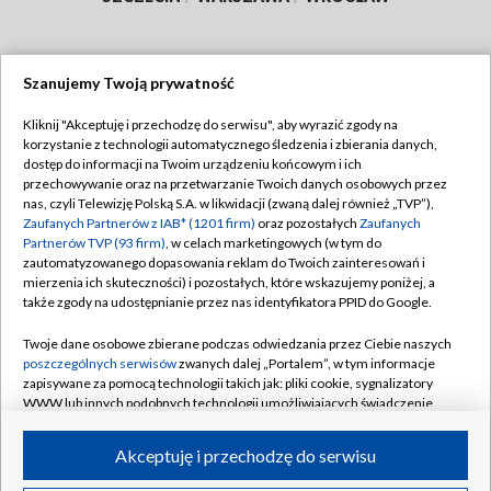
Szanujemy Twoją prywatność
Dołącz do nas:
Kliknij "Akceptuję i przechodzę do serwisu", aby wyrazić zgody na
korzystanie z technologii automatycznego śledzenia i zbierania danych,
TVP
dostęp do informacji na Twoim urządzeniu końcowym i ich
Abonament TVP
przechowywanie oraz na przetwarzanie Twoich danych osobowych przez
Regulamin TVP
nas, czyli Telewizję Polską S.A. w likwidacji (zwaną dalej również „TVP”),
Emisja w TVP
Polityka prywatności
Zaufanych Partnerów z IAB* (1201 firm)
oraz pozostałych
Zaufanych
Partnerów TVP (93 firm)
, w celach marketingowych (w tym do
Centrum informacji TVP
Moje zgody
zautomatyzowanego dopasowania reklam do Twoich zainteresowań i
mierzenia ich skuteczności) i pozostałych, które wskazujemy poniżej, a
Naziemna Telewizja Cyfrowa
Pomoc
także zgody na udostępnianie przez nas identyfikatora PPID do Google.
Sklep TVP
Biuro reklamy
Twoje dane osobowe zbierane podczas odwiedzania przez Ciebie naszych
Rada Programowa
Kontakt
poszczególnych serwisów
zwanych dalej „Portalem”, w tym informacje
zapisywane za pomocą technologii takich jak: pliki cookie, sygnalizatory
System NOS
WWW lub innych podobnych technologii umożliwiających świadczenie
dopasowanych i bezpiecznych usług, personalizację treści oraz reklam,
Informacje o nadawcy
Kanały
udostępnianie funkcji mediów społecznościowych oraz analizowanie
Akceptuję i przechodzę do serwisu
ruchu w Internecie.
Program dla prasy
©2026 Telewizja Polska S.A. w likwidacji