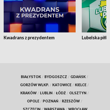
Kwadrans z prezydentem
Lubelska piłk
BIAŁYSTOK
/
BYDGOSZCZ
/
GDAŃSK
/
GORZÓW WLKP.
/
KATOWICE
/
KIELCE
/
KRAKÓW
/
LUBLIN
/
ŁÓDŹ
/
OLSZTYN
/
OPOLE
/
POZNAŃ
/
RZESZÓW
/
SZCZECIN
/
WARSZAWA
/
WROCŁAW