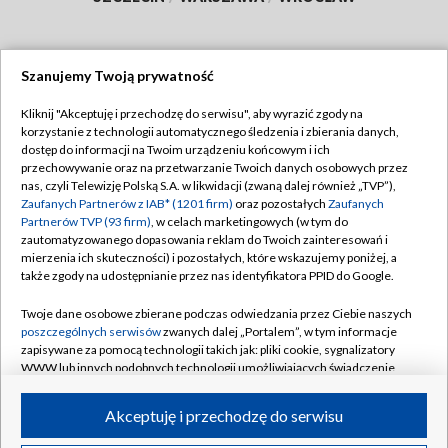
Szanujemy Twoją prywatność
Dołącz do nas:
Kliknij "Akceptuję i przechodzę do serwisu", aby wyrazić zgody na
korzystanie z technologii automatycznego śledzenia i zbierania danych,
TVP
dostęp do informacji na Twoim urządzeniu końcowym i ich
Abonament TVP
przechowywanie oraz na przetwarzanie Twoich danych osobowych przez
Regulamin TVP
nas, czyli Telewizję Polską S.A. w likwidacji (zwaną dalej również „TVP”),
Emisja w TVP
Polityka prywatności
Zaufanych Partnerów z IAB* (1201 firm)
oraz pozostałych
Zaufanych
Partnerów TVP (93 firm)
, w celach marketingowych (w tym do
Centrum informacji TVP
Moje zgody
zautomatyzowanego dopasowania reklam do Twoich zainteresowań i
mierzenia ich skuteczności) i pozostałych, które wskazujemy poniżej, a
Naziemna Telewizja Cyfrowa
Pomoc
także zgody na udostępnianie przez nas identyfikatora PPID do Google.
Sklep TVP
Biuro reklamy
Twoje dane osobowe zbierane podczas odwiedzania przez Ciebie naszych
Rada Programowa
Kontakt
poszczególnych serwisów
zwanych dalej „Portalem”, w tym informacje
zapisywane za pomocą technologii takich jak: pliki cookie, sygnalizatory
System NOS
WWW lub innych podobnych technologii umożliwiających świadczenie
dopasowanych i bezpiecznych usług, personalizację treści oraz reklam,
Informacje o nadawcy
Kanały
udostępnianie funkcji mediów społecznościowych oraz analizowanie
Akceptuję i przechodzę do serwisu
ruchu w Internecie.
Program dla prasy
©2026 Telewizja Polska S.A. w likwidacji