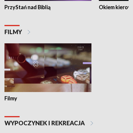
PrzyStań nad Biblią
Okiem kierow
FILMY
Filmy
WYPOCZYNEK I REKREACJA