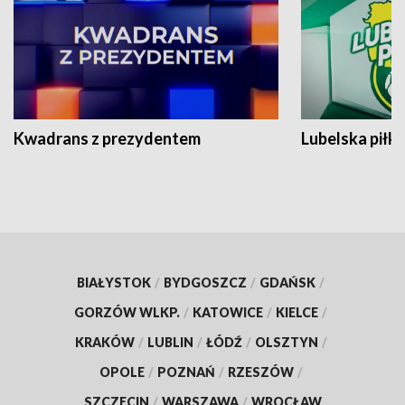
Kwadrans z prezydentem
Lubelska piłk
BIAŁYSTOK
/
BYDGOSZCZ
/
GDAŃSK
/
GORZÓW WLKP.
/
KATOWICE
/
KIELCE
/
KRAKÓW
/
LUBLIN
/
ŁÓDŹ
/
OLSZTYN
/
OPOLE
/
POZNAŃ
/
RZESZÓW
/
SZCZECIN
/
WARSZAWA
/
WROCŁAW