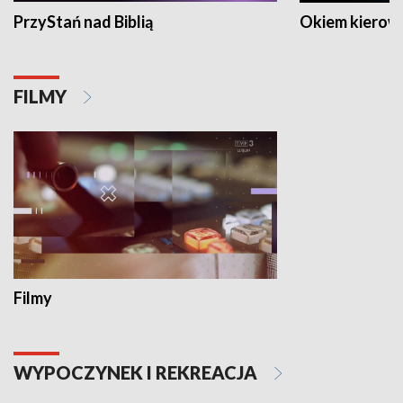
PrzyStań nad Biblią
Okiem kierow
FILMY
Filmy
WYPOCZYNEK I REKREACJA