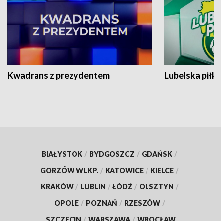
Kwadrans z prezydentem
Lubelska piłk
BIAŁYSTOK
/
BYDGOSZCZ
/
GDAŃSK
/
GORZÓW WLKP.
/
KATOWICE
/
KIELCE
/
KRAKÓW
/
LUBLIN
/
ŁÓDŹ
/
OLSZTYN
/
OPOLE
/
POZNAŃ
/
RZESZÓW
/
SZCZECIN
/
WARSZAWA
/
WROCŁAW