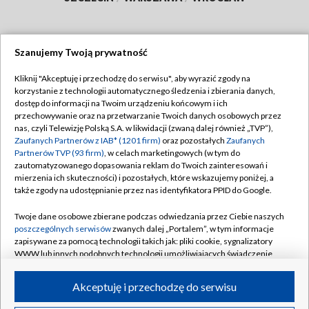
Szanujemy Twoją prywatność
Dołącz do nas:
Kliknij "Akceptuję i przechodzę do serwisu", aby wyrazić zgody na
korzystanie z technologii automatycznego śledzenia i zbierania danych,
TVP
dostęp do informacji na Twoim urządzeniu końcowym i ich
Abonament TVP
przechowywanie oraz na przetwarzanie Twoich danych osobowych przez
Regulamin TVP
nas, czyli Telewizję Polską S.A. w likwidacji (zwaną dalej również „TVP”),
Emisja w TVP
Polityka prywatności
Zaufanych Partnerów z IAB* (1201 firm)
oraz pozostałych
Zaufanych
Partnerów TVP (93 firm)
, w celach marketingowych (w tym do
Centrum informacji TVP
Moje zgody
zautomatyzowanego dopasowania reklam do Twoich zainteresowań i
mierzenia ich skuteczności) i pozostałych, które wskazujemy poniżej, a
Naziemna Telewizja Cyfrowa
Pomoc
także zgody na udostępnianie przez nas identyfikatora PPID do Google.
Sklep TVP
Biuro reklamy
Twoje dane osobowe zbierane podczas odwiedzania przez Ciebie naszych
Rada Programowa
Kontakt
poszczególnych serwisów
zwanych dalej „Portalem”, w tym informacje
zapisywane za pomocą technologii takich jak: pliki cookie, sygnalizatory
System NOS
WWW lub innych podobnych technologii umożliwiających świadczenie
dopasowanych i bezpiecznych usług, personalizację treści oraz reklam,
Informacje o nadawcy
Kanały
udostępnianie funkcji mediów społecznościowych oraz analizowanie
Akceptuję i przechodzę do serwisu
ruchu w Internecie.
Program dla prasy
©2026 Telewizja Polska S.A. w likwidacji