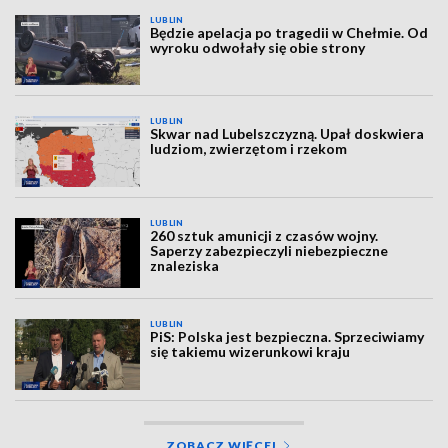
LUBLIN
Będzie apelacja po tragedii w Chełmie. Od
wyroku odwołały się obie strony
LUBLIN
Skwar nad Lubelszczyzną. Upał doskwiera
ludziom, zwierzętom i rzekom
LUBLIN
260 sztuk amunicji z czasów wojny.
Saperzy zabezpieczyli niebezpieczne
znaleziska
LUBLIN
PiS: Polska jest bezpieczna. Sprzeciwiamy
się takiemu wizerunkowi kraju
ZOBACZ WIĘCEJ