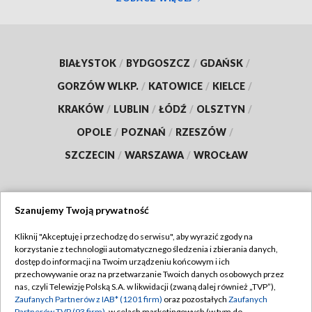
BIAŁYSTOK
/
BYDGOSZCZ
/
GDAŃSK
/
GORZÓW WLKP.
/
KATOWICE
/
KIELCE
/
KRAKÓW
/
LUBLIN
/
ŁÓDŹ
/
OLSZTYN
/
OPOLE
/
POZNAŃ
/
RZESZÓW
/
SZCZECIN
/
WARSZAWA
/
WROCŁAW
Szanujemy Twoją prywatność
Dołącz do nas:
Kliknij "Akceptuję i przechodzę do serwisu", aby wyrazić zgody na
korzystanie z technologii automatycznego śledzenia i zbierania danych,
TVP
dostęp do informacji na Twoim urządzeniu końcowym i ich
Abonament TVP
przechowywanie oraz na przetwarzanie Twoich danych osobowych przez
Regulamin TVP
nas, czyli Telewizję Polską S.A. w likwidacji (zwaną dalej również „TVP”),
Emisja w TVP
Polityka prywatności
Zaufanych Partnerów z IAB* (1201 firm)
oraz pozostałych
Zaufanych
Partnerów TVP (93 firm)
, w celach marketingowych (w tym do