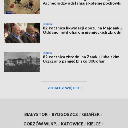
Archeolodzy odsłaniają kolejne pochówki
LUBLIN
82. rocznica likwidacji obozu na Majdanku.
Oddano hołd ofiarom niemieckich zbrodni
LUBLIN
82. rocznica zbrodni na Zamku Lubelskim.
Uczczono pamięć blisko 300 ofiar
ZOBACZ WIĘCEJ
BIAŁYSTOK
/
BYDGOSZCZ
/
GDAŃSK
/
GORZÓW WLKP.
/
KATOWICE
/
KIELCE
/