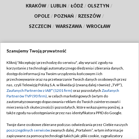
KRAKÓW
/
LUBLIN
/
ŁÓDŹ
/
OLSZTYN
/
OPOLE
/
POZNAŃ
/
RZESZÓW
/
SZCZECIN
/
WARSZAWA
/
WROCŁAW
Szanujemy Twoją prywatność
Dołącz do nas:
Kliknij "Akceptuję i przechodzę do serwisu", aby wyrazić zgody na
korzystanie z technologii automatycznego śledzenia i zbierania danych,
TVP
dostęp do informacji na Twoim urządzeniu końcowym i ich
Abonament TVP
przechowywanie oraz na przetwarzanie Twoich danych osobowych przez
Regulamin TVP
nas, czyli Telewizję Polską S.A. w likwidacji (zwaną dalej również „TVP”),
Emisja w TVP
Polityka prywatności
Zaufanych Partnerów z IAB* (1201 firm)
oraz pozostałych
Zaufanych
Partnerów TVP (93 firm)
, w celach marketingowych (w tym do
Centrum informacji TVP
Moje zgody
zautomatyzowanego dopasowania reklam do Twoich zainteresowań i
mierzenia ich skuteczności) i pozostałych, które wskazujemy poniżej, a
Naziemna Telewizja Cyfrowa
Pomoc
także zgody na udostępnianie przez nas identyfikatora PPID do Google.
Sklep TVP
Biuro reklamy
Twoje dane osobowe zbierane podczas odwiedzania przez Ciebie naszych
Rada Programowa
Kontakt
poszczególnych serwisów
zwanych dalej „Portalem”, w tym informacje
zapisywane za pomocą technologii takich jak: pliki cookie, sygnalizatory