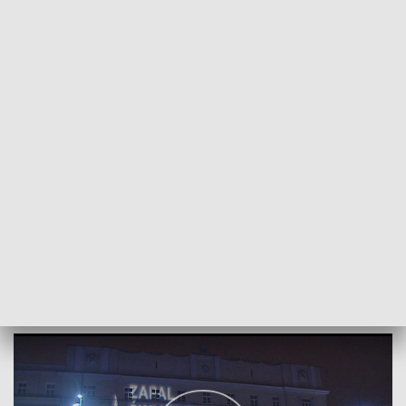
POWRÓT DO
LUBLIN
TVP REGIONY
Konsekwencje stanu wojennego
2018-12-13