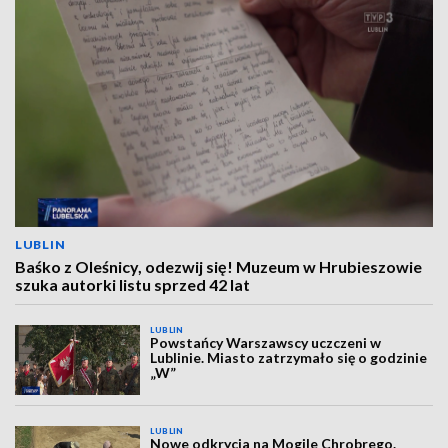
LUBLIN
Baśko z Oleśnicy, odezwij się! Muzeum w Hrubieszowie
szuka autorki listu sprzed 42 lat
LUBLIN
Powstańcy Warszawscy uczczeni w
Lublinie. Miasto zatrzymało się o godzinie
„W”
LUBLIN
Nowe odkrycia na Mogile Chrobrego.