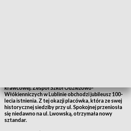
Stulecie lubelskiej "odzieżówki"
Nosiła różne nazwy, mieściła się w różnych
budynkach, przy różnych ulicach. Nie zmieniło się
jedno - pasja nauczycieli i uczniów, którzy
nieprzerwanie uczą się zawodu szwaczki i
krawcowej. Zespół Szkół Odzieżowo-
Włókienniczych w Lublinie obchodzi jubileusz 100-
lecia istnienia. Z tej okazji placówka, która ze swej
historycznej siedziby przy ul. Spokojnej przeniosła
się niedawno na ul. Lwowską, otrzymała nowy
sztandar.