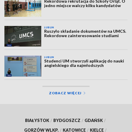
Rekordowa rekrutacja do Szkoły Orląt. O
jedno miejsce walczy kilku kandydatów
LUBLIN
Ruszyło składanie dokumentów na UMCS.
Rekordowe zainteresowanie studiami
LUBLIN
Studenci UM stworzyli aplikację do nauki
angielskiego dla najmłodszych
ZOBACZ WIĘCEJ
BIAŁYSTOK
/
BYDGOSZCZ
/
GDAŃSK
/
GORZÓW WLKP.
/
KATOWICE
/
KIELCE
/