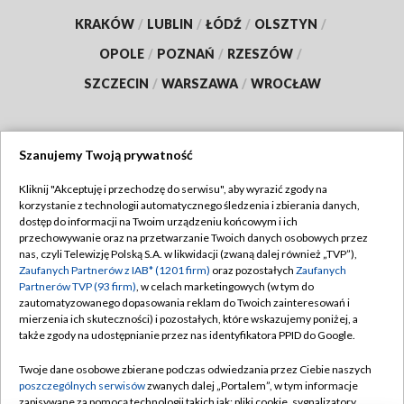
KRAKÓW
/
LUBLIN
/
ŁÓDŹ
/
OLSZTYN
/
OPOLE
/
POZNAŃ
/
RZESZÓW
/
SZCZECIN
/
WARSZAWA
/
WROCŁAW
Szanujemy Twoją prywatność
Dołącz do nas:
Kliknij "Akceptuję i przechodzę do serwisu", aby wyrazić zgody na
korzystanie z technologii automatycznego śledzenia i zbierania danych,
TVP
dostęp do informacji na Twoim urządzeniu końcowym i ich
Abonament TVP
przechowywanie oraz na przetwarzanie Twoich danych osobowych przez
Regulamin TVP
nas, czyli Telewizję Polską S.A. w likwidacji (zwaną dalej również „TVP”),
Emisja w TVP
Polityka prywatności
Zaufanych Partnerów z IAB* (1201 firm)
oraz pozostałych
Zaufanych
Partnerów TVP (93 firm)
, w celach marketingowych (w tym do
Centrum informacji TVP
Moje zgody
zautomatyzowanego dopasowania reklam do Twoich zainteresowań i
mierzenia ich skuteczności) i pozostałych, które wskazujemy poniżej, a
Naziemna Telewizja Cyfrowa
Pomoc
także zgody na udostępnianie przez nas identyfikatora PPID do Google.
Sklep TVP
Biuro reklamy
Twoje dane osobowe zbierane podczas odwiedzania przez Ciebie naszych
Rada Programowa
Kontakt
poszczególnych serwisów
zwanych dalej „Portalem”, w tym informacje
zapisywane za pomocą technologii takich jak: pliki cookie, sygnalizatory