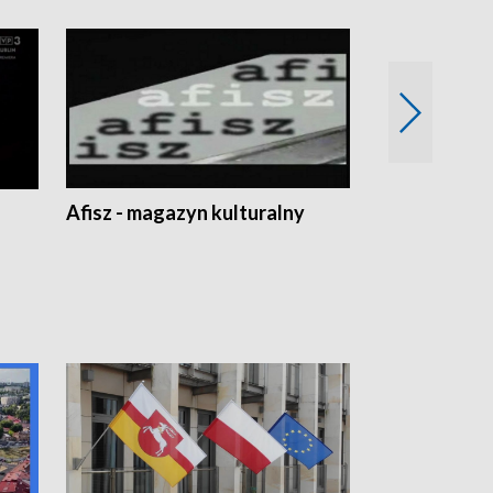
Afisz - magazyn kulturalny
Zobacz, co s