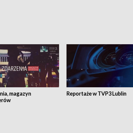
nia, magazyn
Reportaże w TVP3 Lublin
erów