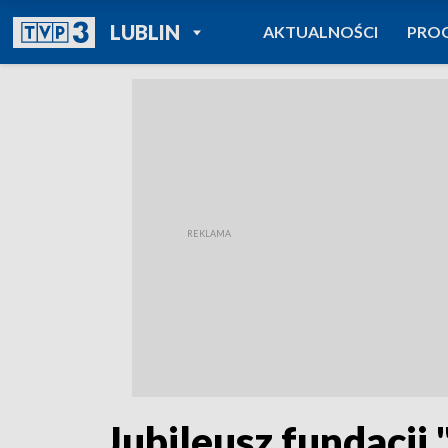
POWRÓT DO
LUBLIN
AKTUALNOŚCI
PRO
TVP REGIONY
Jubileusz fundacji