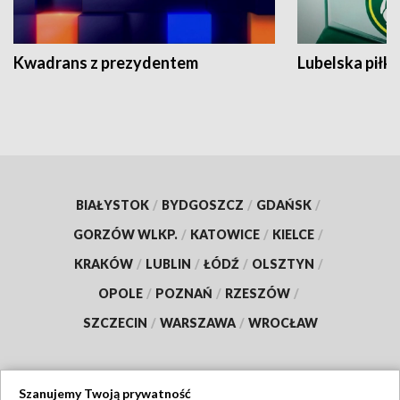
Kwadrans z prezydentem
Lubelska piłk
BIAŁYSTOK
/
BYDGOSZCZ
/
GDAŃSK
/
GORZÓW WLKP.
/
KATOWICE
/
KIELCE
/
KRAKÓW
/
LUBLIN
/
ŁÓDŹ
/
OLSZTYN
/
OPOLE
/
POZNAŃ
/
RZESZÓW
/
SZCZECIN
/
WARSZAWA
/
WROCŁAW
Szanujemy Twoją prywatność