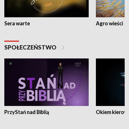
Sera warte
Agro wieści
SPOŁECZEŃSTWO
PrzyStań nad Biblią
Okiem kierow