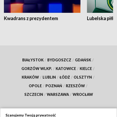
Kwadrans z prezydentem
Lubelska piłk
BIAŁYSTOK
/
BYDGOSZCZ
/
GDAŃSK
/
GORZÓW WLKP.
/
KATOWICE
/
KIELCE
/
KRAKÓW
/
LUBLIN
/
ŁÓDŹ
/
OLSZTYN
/
OPOLE
/
POZNAŃ
/
RZESZÓW
/
SZCZECIN
/
WARSZAWA
/
WROCŁAW
Szanujemy Twoją prywatność