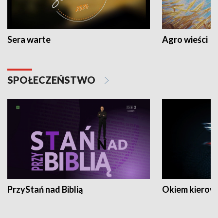
Sera warte
Agro wieści
SPOŁECZEŃSTWO
PrzyStań nad Biblią
Okiem kierow