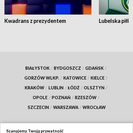
Kwadrans z prezydentem
Lubelska piłk
BIAŁYSTOK
/
BYDGOSZCZ
/
GDAŃSK
/
GORZÓW WLKP.
/
KATOWICE
/
KIELCE
/
KRAKÓW
/
LUBLIN
/
ŁÓDŹ
/
OLSZTYN
/
OPOLE
/
POZNAŃ
/
RZESZÓW
/
SZCZECIN
/
WARSZAWA
/
WROCŁAW
Szanujemy Twoją prywatność