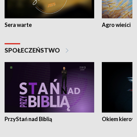
Sera warte
Agro wieści
SPOŁECZEŃSTWO
PrzyStań nad Biblią
Okiem kierow