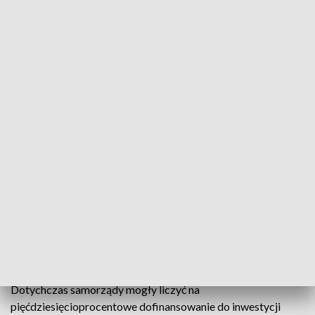
Konwent starostów
Po raz pierwszy po wyborach samorządowych
zebrał się konwent starostów województwa
lubelskiego. W posiedzeniu wziął udział wojewoda
lubelski, który mówił o różnych aspektach
współpracy rządu i samorządów. Dyskusja
dotyczyła m.in. prowadzenia szpitali powiatowych i
rozwoju infrastruktury drogowej.
Dotychczas samorządy mogły liczyć na
pięćdziesięcioprocentowe dofinansowanie do inwestycji