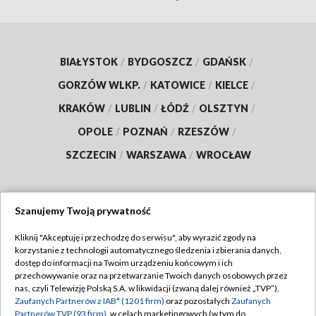
BIAŁYSTOK
/
BYDGOSZCZ
/
GDAŃSK
/
GORZÓW WLKP.
/
KATOWICE
/
KIELCE
/
KRAKÓW
/
LUBLIN
/
ŁÓDŹ
/
OLSZTYN
/
OPOLE
/
POZNAŃ
/
RZESZÓW
/
SZCZECIN
/
WARSZAWA
/
WROCŁAW
Szanujemy Twoją prywatność
Dołącz do nas:
Kliknij "Akceptuję i przechodzę do serwisu", aby wyrazić zgody na
korzystanie z technologii automatycznego śledzenia i zbierania danych,
TVP
dostęp do informacji na Twoim urządzeniu końcowym i ich
Abonament TVP
przechowywanie oraz na przetwarzanie Twoich danych osobowych przez
Regulamin TVP
nas, czyli Telewizję Polską S.A. w likwidacji (zwaną dalej również „TVP”),
Emisja w TVP
Polityka prywatności
Zaufanych Partnerów z IAB* (1201 firm)
oraz pozostałych
Zaufanych
Partnerów TVP (93 firm)
, w celach marketingowych (w tym do