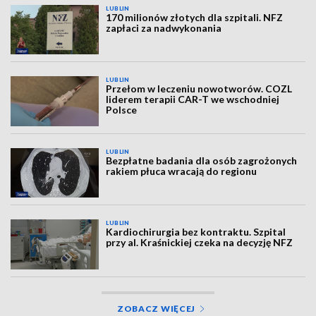
LUBLIN
170 milionów złotych dla szpitali. NFZ
zapłaci za nadwykonania
LUBLIN
Przełom w leczeniu nowotworów. COZL
liderem terapii CAR-T we wschodniej
Polsce
LUBLIN
Bezpłatne badania dla osób zagrożonych
rakiem płuca wracają do regionu
LUBLIN
Kardiochirurgia bez kontraktu. Szpital
przy al. Kraśnickiej czeka na decyzję NFZ
ZOBACZ WIĘCEJ