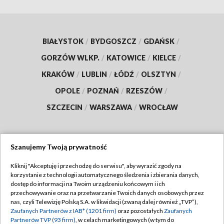
BIAŁYSTOK
/
BYDGOSZCZ
/
GDAŃSK
/
GORZÓW WLKP.
/
KATOWICE
/
KIELCE
/
KRAKÓW
/
LUBLIN
/
ŁÓDŹ
/
OLSZTYN
/
OPOLE
/
POZNAŃ
/
RZESZÓW
/
SZCZECIN
/
WARSZAWA
/
WROCŁAW
Szanujemy Twoją prywatność
Dołącz do nas:
Kliknij "Akceptuję i przechodzę do serwisu", aby wyrazić zgody na
korzystanie z technologii automatycznego śledzenia i zbierania danych,
TVP
dostęp do informacji na Twoim urządzeniu końcowym i ich
Abonament TVP
przechowywanie oraz na przetwarzanie Twoich danych osobowych przez
Regulamin TVP
nas, czyli Telewizję Polską S.A. w likwidacji (zwaną dalej również „TVP”),
Emisja w TVP
Polityka prywatności
Zaufanych Partnerów z IAB* (1201 firm)
oraz pozostałych
Zaufanych
Partnerów TVP (93 firm)
, w celach marketingowych (w tym do