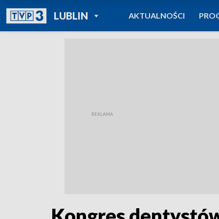
POWRÓT DO
LUBLIN
AKTUALNOŚCI
PRO
TVP REGIONY
Kongres dentystów