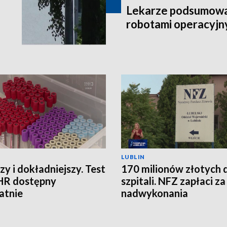
Lekarze podsumowal
robotami operacyjn
LUBLIN
zy i dokładniejszy. Test
170 milionów złotych 
HR dostępny
szpitali. NFZ zapłaci za
atnie
nadwykonania