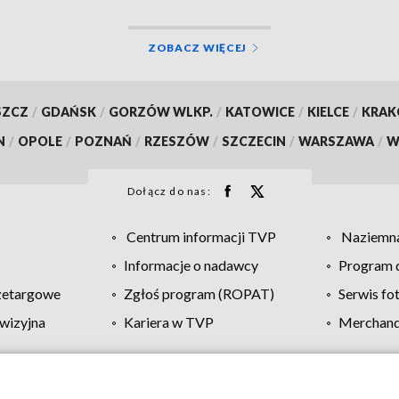
ZOBACZ WIĘCEJ
SZCZ
/
GDAŃSK
/
GORZÓW WLKP.
/
KATOWICE
/
KIELCE
/
KRA
N
/
OPOLE
/
POZNAŃ
/
RZESZÓW
/
SZCZECIN
/
WARSZAWA
/
W
Dołącz do nas:
Centrum informacji TVP
Naziemna
Informacje o nadawcy
Program d
zetargowe
Zgłoś program (ROPAT)
Serwis fo
wizyjna
Kariera w TVP
Merchandi