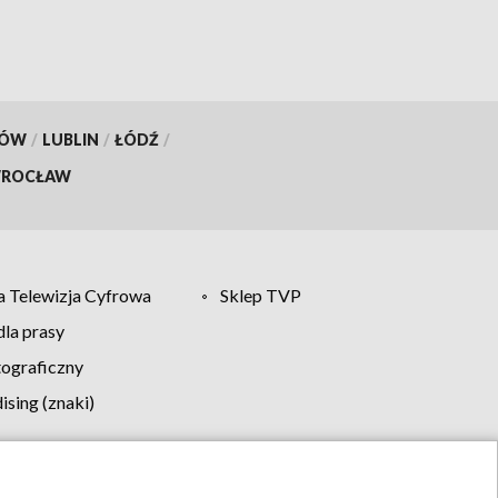
KÓW
/
LUBLIN
/
ŁÓDŹ
/
ROCŁAW
 Telewizja Cyfrowa
Sklep TVP
la prasy
tograficzny
sing (znaki)