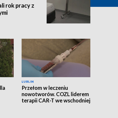
i rok pracy z
ymi
LUBLIN
dla
Przełom w leczeniu
nowotworów. COZL liderem
terapii CAR-T we wschodniej
Polsce