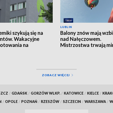
LUBLIN
miki szykują się na
Balony znów mają wzbić
ntów. Wakacyjne
nad Nałęczowem.
otowania na
Mistrzostwa trwają m
echnice Lubelskiej
kaprysów pogody
ZOBACZ WIĘCEJ
SZCZ
/
GDAŃSK
/
GORZÓW WLKP.
/
KATOWICE
/
KIELCE
/
KRA
N
/
OPOLE
/
POZNAŃ
/
RZESZÓW
/
SZCZECIN
/
WARSZAWA
/
W