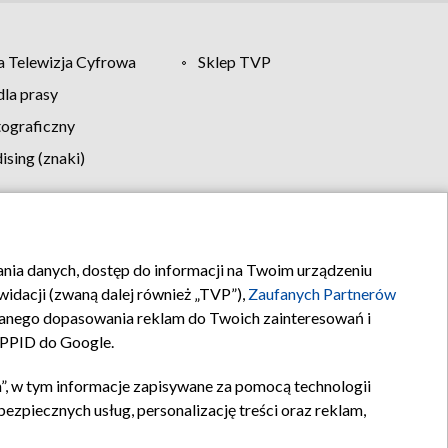
 Telewizja Cyfrowa
Sklep TVP
la prasy
tograficzny
sing (znaki)
klamy
Kontakt
rania danych, dostęp do informacji na Twoim urządzeniu
idacji (zwaną dalej również „TVP”),
Zaufanych Partnerów
anego dopasowania reklam do Twoich zainteresowań i
a PPID do Google.
”, w tym informacje zapisywane za pomocą technologii
zpiecznych usług, personalizację treści oraz reklam,