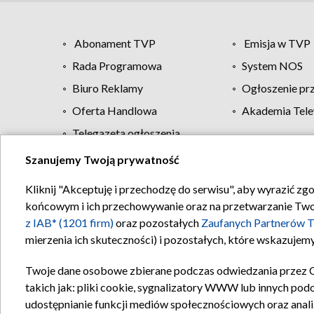
Abonament TVP
Emisja w TVP
Rada Programowa
System NOS
Biuro Reklamy
Ogłoszenie pr
Oferta Handlowa
Akademia Tele
Telegazeta ogłoszenia
Szanujemy Twoją prywatność
Regulamin TVP
Kliknij "Akceptuję i przechodzę do serwisu", aby wyrazić zg
końcowym i ich przechowywanie oraz na przetwarzanie Twoich
z IAB* (1201 firm)
oraz pozostałych
Zaufanych Partnerów T
mierzenia ich skuteczności) i pozostałych, które wskazujemy
Twoje dane osobowe zbierane podczas odwiedzania przez 
takich jak: pliki cookie, sygnalizatory WWW lub innych pod
udostępnianie funkcji mediów społecznościowych oraz anali