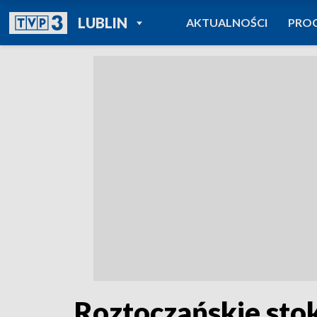
POWRÓT DO
LUBLIN
AKTUALNOŚCI
PRO
TVP REGIONY
Roztoczańskie sto