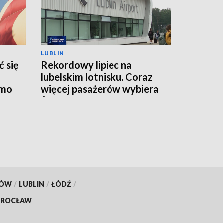
LUBLIN
 się
Rekordowy lipiec na
lubelskim lotnisku. Coraz
imo
więcej pasażerów wybiera
Świdnik
KÓW
/
LUBLIN
/
ŁÓDŹ
/
ROCŁAW