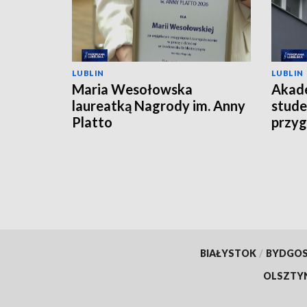
LUBLIN
LUBLIN
Maria Wesołowska
Akade
laureatką Nagrody im. Anny
stude
Platto
przyg
Polit
BIAŁYSTOK
/
BYDGO
OLSZTY