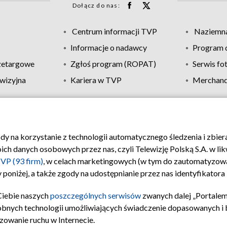
Dołącz do nas:
Centrum informacji TVP
Naziemna
Informacje o nadawcy
Program d
zetargowe
Zgłoś program (ROPAT)
Serwis fo
wizyjna
Kariera w TVP
Merchandi
Polityka prywatności
Moje zgody
Pomoc
Biuro re
ody na korzystanie z technologii automatycznego śledzenia i zbie
 danych osobowych przez nas, czyli Telewizję Polską S.A. w likw
VP (93 firm)
, w celach marketingowych (w tym do zautomatyzow
 poniżej, a także zgody na udostępnianie przez nas identyfikator
Ciebie naszych
poszczególnych serwisów
zwanych dalej „Portalem
obnych technologii umożliwiających świadczenie dopasowanych i be
zowanie ruchu w Internecie.