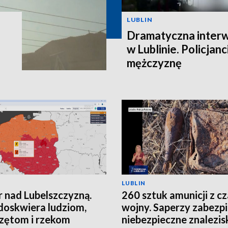
LUBLIN
Dramatyczna interw
w Lublinie. Policjanc
mężczyznę
LUBLIN
 nad Lubelszczyzną.
260 sztuk amunicji z c
doskwiera ludziom,
wojny. Saperzy zabezpi
zętom i rzekom
niebezpieczne znalezis