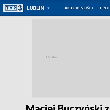
POWRÓT DO
LUBLIN
AKTUALNOŚCI
PRO
TVP REGIONY
Maciej Buczyński z