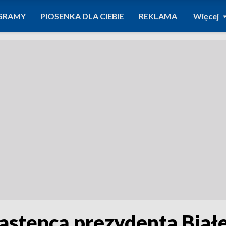
GRAMY
PIOSENKA DLA CIEBIE
REKLAMA
Więcej
astępcą prezydenta Białe