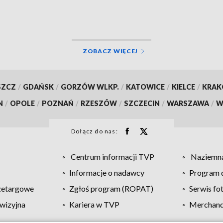
ZOBACZ WIĘCEJ
SZCZ
/
GDAŃSK
/
GORZÓW WLKP.
/
KATOWICE
/
KIELCE
/
KRA
N
/
OPOLE
/
POZNAŃ
/
RZESZÓW
/
SZCZECIN
/
WARSZAWA
/
W
Dołącz do nas:
Centrum informacji TVP
Naziemna
Informacje o nadawcy
Program d
zetargowe
Zgłoś program (ROPAT)
Serwis fo
wizyjna
Kariera w TVP
Merchandi