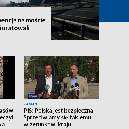
encja na moście
i uratowali
LUBLIN
zasów
PiS: Polska jest bezpieczna.
eczyli
Sprzeciwiamy się takiemu
ka
wizerunkowi kraju