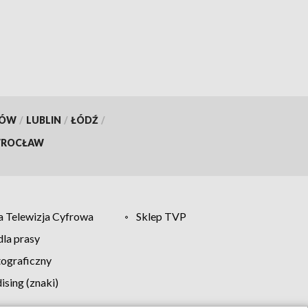
KÓW
/
LUBLIN
/
ŁÓDŹ
/
ROCŁAW
 Telewizja Cyfrowa
Sklep TVP
la prasy
tograficzny
sing (znaki)