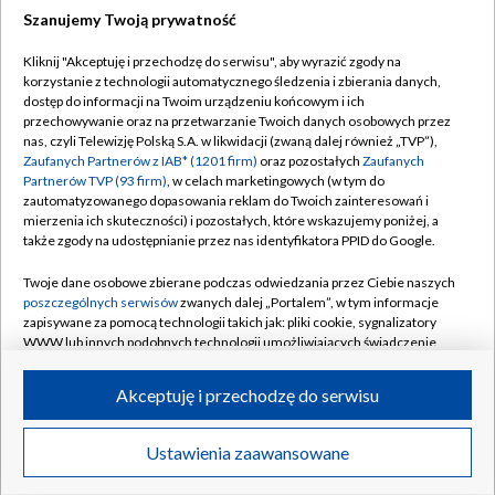
Szanujemy Twoją prywatność
Dołącz do nas:
Kliknij "Akceptuję i przechodzę do serwisu", aby wyrazić zgody na
korzystanie z technologii automatycznego śledzenia i zbierania danych,
TVP
dostęp do informacji na Twoim urządzeniu końcowym i ich
Abonament TVP
przechowywanie oraz na przetwarzanie Twoich danych osobowych przez
Regulamin TVP
nas, czyli Telewizję Polską S.A. w likwidacji (zwaną dalej również „TVP”),
Emisja w TVP
Polityka prywatności
Zaufanych Partnerów z IAB* (1201 firm)
oraz pozostałych
Zaufanych
Partnerów TVP (93 firm)
, w celach marketingowych (w tym do
Centrum informacji TVP
Moje zgody
zautomatyzowanego dopasowania reklam do Twoich zainteresowań i
mierzenia ich skuteczności) i pozostałych, które wskazujemy poniżej, a
Naziemna Telewizja Cyfrowa
Pomoc
także zgody na udostępnianie przez nas identyfikatora PPID do Google.
Sklep TVP
Biuro reklamy
Twoje dane osobowe zbierane podczas odwiedzania przez Ciebie naszych
Rada Programowa
Kontakt
poszczególnych serwisów
zwanych dalej „Portalem”, w tym informacje
zapisywane za pomocą technologii takich jak: pliki cookie, sygnalizatory
System NOS
WWW lub innych podobnych technologii umożliwiających świadczenie
dopasowanych i bezpiecznych usług, personalizację treści oraz reklam,
Informacje o nadawcy
Kanały
udostępnianie funkcji mediów społecznościowych oraz analizowanie
Akceptuję i przechodzę do serwisu
ruchu w Internecie.
Program dla prasy
©2026 Telewizja Polska S.A. w likwidacji
Biuro Reklamy
Twoje dane osobowe zbierane podczas odwiedzania przez Ciebie
Ustawienia zaawansowane
poszczególnych serwisów
na Portalu, takie jak adresy IP, identyfikatory
Ogłoszenie przetargowe
Twoich urządzeń końcowych i identyfikatory plików cookie, informacje o