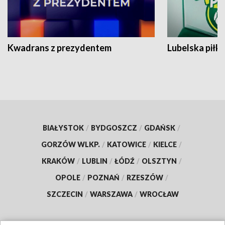
Kwadrans z prezydentem
Lubelska piłk
BIAŁYSTOK
/
BYDGOSZCZ
/
GDAŃSK
/
GORZÓW WLKP.
/
KATOWICE
/
KIELCE
/
KRAKÓW
/
LUBLIN
/
ŁÓDŹ
/
OLSZTYN
/
OPOLE
/
POZNAŃ
/
RZESZÓW
/
SZCZECIN
/
WARSZAWA
/
WROCŁAW