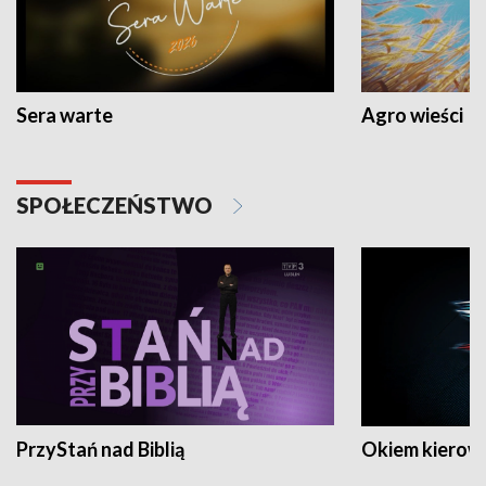
Sera warte
Agro wieści
SPOŁECZEŃSTWO
PrzyStań nad Biblią
Okiem kierow