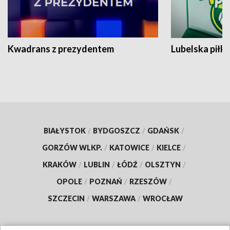
Kwadrans z prezydentem
Lubelska piłk
BIAŁYSTOK
/
BYDGOSZCZ
/
GDAŃSK
/
GORZÓW WLKP.
/
KATOWICE
/
KIELCE
/
KRAKÓW
/
LUBLIN
/
ŁÓDŹ
/
OLSZTYN
/
OPOLE
/
POZNAŃ
/
RZESZÓW
/
SZCZECIN
/
WARSZAWA
/
WROCŁAW