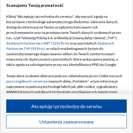
Szanujemy Twoją prywatność
Dołącz do nas:
Kliknij "Akceptuję i przechodzę do serwisu", aby wyrazić zgody na
korzystanie z technologii automatycznego śledzenia i zbierania danych,
TVP
dostęp do informacji na Twoim urządzeniu końcowym i ich
Abonament TVP
przechowywanie oraz na przetwarzanie Twoich danych osobowych przez
Regulamin TVP
nas, czyli Telewizję Polską S.A. w likwidacji (zwaną dalej również „TVP”),
Emisja w TVP
Polityka prywatności
Zaufanych Partnerów z IAB* (1201 firm)
oraz pozostałych
Zaufanych
Partnerów TVP (93 firm)
, w celach marketingowych (w tym do
Centrum informacji TVP
Moje zgody
zautomatyzowanego dopasowania reklam do Twoich zainteresowań i
mierzenia ich skuteczności) i pozostałych, które wskazujemy poniżej, a
Naziemna Telewizja Cyfrowa
Pomoc
także zgody na udostępnianie przez nas identyfikatora PPID do Google.
Sklep TVP
Biuro reklamy
Twoje dane osobowe zbierane podczas odwiedzania przez Ciebie naszych
Rada Programowa
Kontakt
poszczególnych serwisów
zwanych dalej „Portalem”, w tym informacje
zapisywane za pomocą technologii takich jak: pliki cookie, sygnalizatory
System NOS
WWW lub innych podobnych technologii umożliwiających świadczenie
dopasowanych i bezpiecznych usług, personalizację treści oraz reklam,
Informacje o nadawcy
Kanały
udostępnianie funkcji mediów społecznościowych oraz analizowanie
Akceptuję i przechodzę do serwisu
ruchu w Internecie.
Program dla prasy
©2026 Telewizja Polska S.A. w likwidacji
Biuro Reklamy
Twoje dane osobowe zbierane podczas odwiedzania przez Ciebie
Ustawienia zaawansowane
poszczególnych serwisów
na Portalu, takie jak adresy IP, identyfikatory
Ogłoszenie przetargowe
Twoich urządzeń końcowych i identyfikatory plików cookie, informacje o