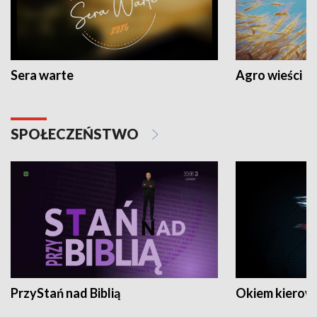
Sera warte
Agro wieści
SPOŁECZEŃSTWO
PrzyStań nad Biblią
Okiem kierow