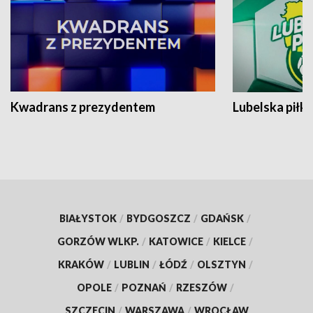
Kwadrans z prezydentem
Lubelska piłk
BIAŁYSTOK
/
BYDGOSZCZ
/
GDAŃSK
/
GORZÓW WLKP.
/
KATOWICE
/
KIELCE
/
KRAKÓW
/
LUBLIN
/
ŁÓDŹ
/
OLSZTYN
/
OPOLE
/
POZNAŃ
/
RZESZÓW
/
SZCZECIN
/
WARSZAWA
/
WROCŁAW