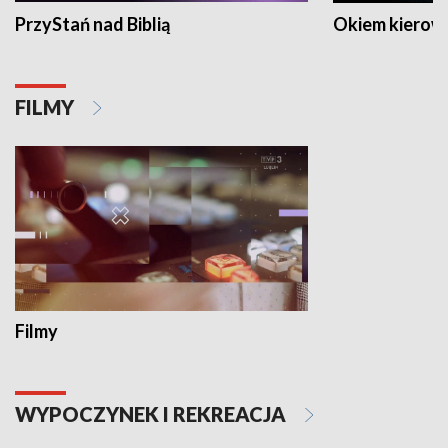
PrzyStań nad Biblią
Okiem kierow
FILMY
Filmy
WYPOCZYNEK I REKREACJA