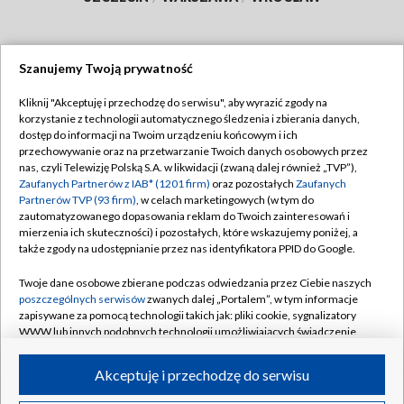
Szanujemy Twoją prywatność
Dołącz do nas:
Kliknij "Akceptuję i przechodzę do serwisu", aby wyrazić zgody na
korzystanie z technologii automatycznego śledzenia i zbierania danych,
TVP
dostęp do informacji na Twoim urządzeniu końcowym i ich
Abonament TVP
przechowywanie oraz na przetwarzanie Twoich danych osobowych przez
Regulamin TVP
nas, czyli Telewizję Polską S.A. w likwidacji (zwaną dalej również „TVP”),
Emisja w TVP
Polityka prywatności
Zaufanych Partnerów z IAB* (1201 firm)
oraz pozostałych
Zaufanych
Partnerów TVP (93 firm)
, w celach marketingowych (w tym do
Centrum informacji TVP
Moje zgody
zautomatyzowanego dopasowania reklam do Twoich zainteresowań i
mierzenia ich skuteczności) i pozostałych, które wskazujemy poniżej, a
Naziemna Telewizja Cyfrowa
Pomoc
także zgody na udostępnianie przez nas identyfikatora PPID do Google.
Sklep TVP
Biuro reklamy
Twoje dane osobowe zbierane podczas odwiedzania przez Ciebie naszych
Rada Programowa
Kontakt
poszczególnych serwisów
zwanych dalej „Portalem”, w tym informacje
zapisywane za pomocą technologii takich jak: pliki cookie, sygnalizatory
System NOS
WWW lub innych podobnych technologii umożliwiających świadczenie
dopasowanych i bezpiecznych usług, personalizację treści oraz reklam,
Informacje o nadawcy
Kanały
udostępnianie funkcji mediów społecznościowych oraz analizowanie
Akceptuję i przechodzę do serwisu
ruchu w Internecie.
Program dla prasy
©2026 Telewizja Polska S.A. w likwidacji