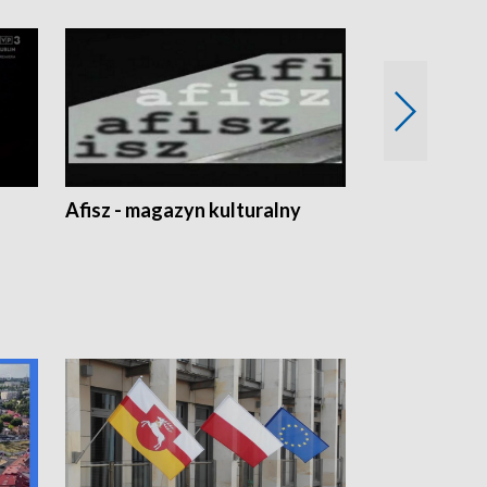
Afisz - magazyn kulturalny
Zobacz, co s