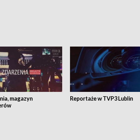
nia, magazyn
Reportaże w TVP3 Lublin
erów