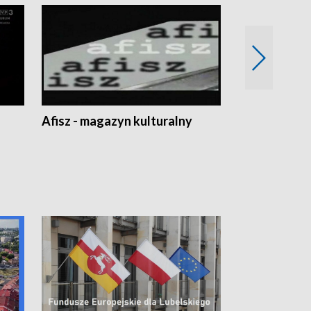
Afisz - magazyn kulturalny
Zobacz, co s