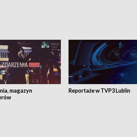
nia, magazyn
Reportaże w TVP3 Lublin
erów