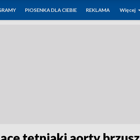
GRAMY
PIOSENKA DLA CIEBIE
REKLAMA
Więcej
ce tętniaki aorty brzusz