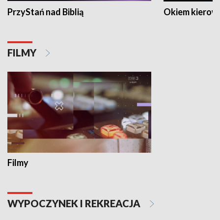
PrzyStań nad Biblią
Okiem kierow
FILMY
Filmy
WYPOCZYNEK I REKREACJA