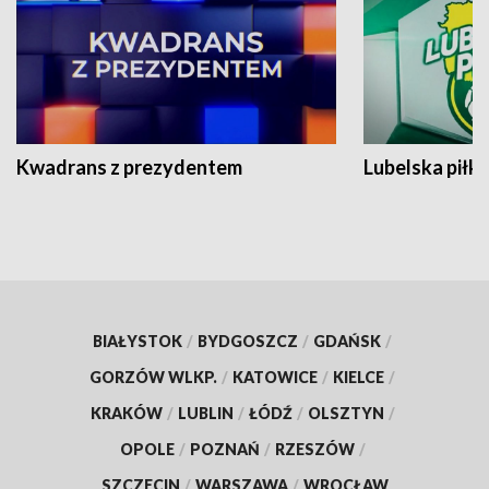
Kwadrans z prezydentem
Lubelska piłk
BIAŁYSTOK
/
BYDGOSZCZ
/
GDAŃSK
/
GORZÓW WLKP.
/
KATOWICE
/
KIELCE
/
KRAKÓW
/
LUBLIN
/
ŁÓDŹ
/
OLSZTYN
/
OPOLE
/
POZNAŃ
/
RZESZÓW
/
SZCZECIN
/
WARSZAWA
/
WROCŁAW