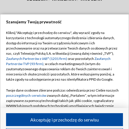
Szanujemy Twoją prywatność
Dołącz do nas:
Kliknij "Akceptuję i przechodzę do serwisu", aby wyrazić zgody na
korzystanie z technologii automatycznego śledzenia i zbierania danych,
TVP
dostęp do informacji na Twoim urządzeniu końcowym i ich
Abonament TVP
przechowywanie oraz na przetwarzanie Twoich danych osobowych przez
Regulamin TVP
nas, czyli Telewizję Polską S.A. w likwidacji (zwaną dalej również „TVP”),
Emisja w TVP
Polityka prywatności
Zaufanych Partnerów z IAB* (1201 firm)
oraz pozostałych
Zaufanych
Partnerów TVP (93 firm)
, w celach marketingowych (w tym do
Centrum informacji TVP
Moje zgody
zautomatyzowanego dopasowania reklam do Twoich zainteresowań i
mierzenia ich skuteczności) i pozostałych, które wskazujemy poniżej, a
Naziemna Telewizja Cyfrowa
Pomoc
także zgody na udostępnianie przez nas identyfikatora PPID do Google.
Sklep TVP
Biuro reklamy
Twoje dane osobowe zbierane podczas odwiedzania przez Ciebie naszych
Rada Programowa
Kontakt
poszczególnych serwisów
zwanych dalej „Portalem”, w tym informacje
zapisywane za pomocą technologii takich jak: pliki cookie, sygnalizatory
System NOS
WWW lub innych podobnych technologii umożliwiających świadczenie
dopasowanych i bezpiecznych usług, personalizację treści oraz reklam,
Informacje o nadawcy
Kanały
udostępnianie funkcji mediów społecznościowych oraz analizowanie
Akceptuję i przechodzę do serwisu
ruchu w Internecie.
Program dla prasy
©2026 Telewizja Polska S.A. w likwidacji