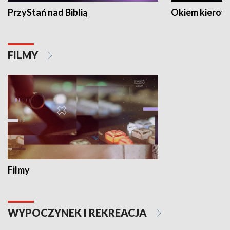
PrzyStań nad Biblią
Okiem kierow
FILMY
Filmy
WYPOCZYNEK I REKREACJA