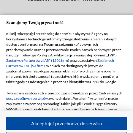
Szanujemy Twoją prywatność
Dołącz do nas:
Kliknij "Akceptuję i przechodzę do serwisu", aby wyrazić zgody na
korzystanie z technologii automatycznego śledzenia i zbierania danych,
TVP
dostęp do informacji na Twoim urządzeniu końcowym i ich
Abonament TVP
przechowywanie oraz na przetwarzanie Twoich danych osobowych przez
Regulamin TVP
nas, czyli Telewizję Polską S.A. w likwidacji (zwaną dalej również „TVP”),
Emisja w TVP
Polityka prywatności
Zaufanych Partnerów z IAB* (1201 firm)
oraz pozostałych
Zaufanych
Partnerów TVP (93 firm)
, w celach marketingowych (w tym do
Centrum informacji TVP
Moje zgody
zautomatyzowanego dopasowania reklam do Twoich zainteresowań i
mierzenia ich skuteczności) i pozostałych, które wskazujemy poniżej, a
Naziemna Telewizja Cyfrowa
Pomoc
także zgody na udostępnianie przez nas identyfikatora PPID do Google.
Sklep TVP
Biuro reklamy
Twoje dane osobowe zbierane podczas odwiedzania przez Ciebie naszych
Rada Programowa
Kontakt
poszczególnych serwisów
zwanych dalej „Portalem”, w tym informacje
zapisywane za pomocą technologii takich jak: pliki cookie, sygnalizatory
System NOS
WWW lub innych podobnych technologii umożliwiających świadczenie
dopasowanych i bezpiecznych usług, personalizację treści oraz reklam,
Informacje o nadawcy
Kanały
udostępnianie funkcji mediów społecznościowych oraz analizowanie
Akceptuję i przechodzę do serwisu
ruchu w Internecie.
Program dla prasy
©2026 Telewizja Polska S.A. w likwidacji