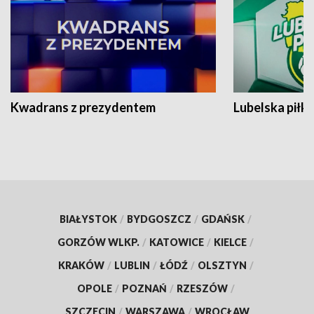
Kwadrans z prezydentem
Lubelska piłk
BIAŁYSTOK
/
BYDGOSZCZ
/
GDAŃSK
/
GORZÓW WLKP.
/
KATOWICE
/
KIELCE
/
KRAKÓW
/
LUBLIN
/
ŁÓDŹ
/
OLSZTYN
/
OPOLE
/
POZNAŃ
/
RZESZÓW
/
SZCZECIN
/
WARSZAWA
/
WROCŁAW