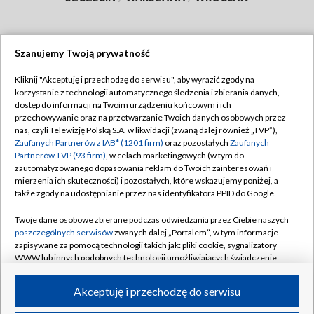
Szanujemy Twoją prywatność
Dołącz do nas:
Kliknij "Akceptuję i przechodzę do serwisu", aby wyrazić zgody na
korzystanie z technologii automatycznego śledzenia i zbierania danych,
TVP
dostęp do informacji na Twoim urządzeniu końcowym i ich
Abonament TVP
przechowywanie oraz na przetwarzanie Twoich danych osobowych przez
Regulamin TVP
nas, czyli Telewizję Polską S.A. w likwidacji (zwaną dalej również „TVP”),
Emisja w TVP
Polityka prywatności
Zaufanych Partnerów z IAB* (1201 firm)
oraz pozostałych
Zaufanych
Partnerów TVP (93 firm)
, w celach marketingowych (w tym do
Centrum informacji TVP
Moje zgody
zautomatyzowanego dopasowania reklam do Twoich zainteresowań i
mierzenia ich skuteczności) i pozostałych, które wskazujemy poniżej, a
Naziemna Telewizja Cyfrowa
Pomoc
także zgody na udostępnianie przez nas identyfikatora PPID do Google.
Sklep TVP
Biuro reklamy
Twoje dane osobowe zbierane podczas odwiedzania przez Ciebie naszych
Rada Programowa
Kontakt
poszczególnych serwisów
zwanych dalej „Portalem”, w tym informacje
zapisywane za pomocą technologii takich jak: pliki cookie, sygnalizatory
System NOS
WWW lub innych podobnych technologii umożliwiających świadczenie
dopasowanych i bezpiecznych usług, personalizację treści oraz reklam,
Informacje o nadawcy
Kanały
udostępnianie funkcji mediów społecznościowych oraz analizowanie
Akceptuję i przechodzę do serwisu
ruchu w Internecie.
Program dla prasy
©2026 Telewizja Polska S.A. w likwidacji