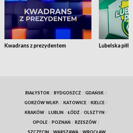
Kwadrans z prezydentem
Lubelska piłk
BIAŁYSTOK
/
BYDGOSZCZ
/
GDAŃSK
/
GORZÓW WLKP.
/
KATOWICE
/
KIELCE
/
KRAKÓW
/
LUBLIN
/
ŁÓDŹ
/
OLSZTYN
/
OPOLE
/
POZNAŃ
/
RZESZÓW
/
SZCZECIN
/
WARSZAWA
/
WROCŁAW