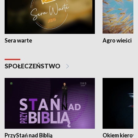
Sera warte
Agro wieści
SPOŁECZEŃSTWO
PrzyStań nad Biblią
Okiem kierow