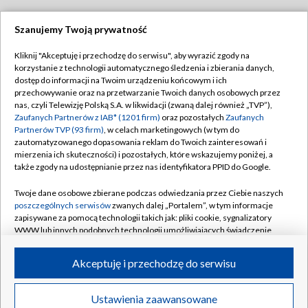
Szanujemy Twoją prywatność
Dołącz do nas:
Kliknij "Akceptuję i przechodzę do serwisu", aby wyrazić zgody na
korzystanie z technologii automatycznego śledzenia i zbierania danych,
TVP
dostęp do informacji na Twoim urządzeniu końcowym i ich
Abonament TVP
przechowywanie oraz na przetwarzanie Twoich danych osobowych przez
Regulamin TVP
nas, czyli Telewizję Polską S.A. w likwidacji (zwaną dalej również „TVP”),
Emisja w TVP
Polityka prywatności
Zaufanych Partnerów z IAB* (1201 firm)
oraz pozostałych
Zaufanych
Partnerów TVP (93 firm)
, w celach marketingowych (w tym do
Centrum informacji TVP
Moje zgody
zautomatyzowanego dopasowania reklam do Twoich zainteresowań i
mierzenia ich skuteczności) i pozostałych, które wskazujemy poniżej, a
Naziemna Telewizja Cyfrowa
Pomoc
także zgody na udostępnianie przez nas identyfikatora PPID do Google.
Sklep TVP
Biuro reklamy
Twoje dane osobowe zbierane podczas odwiedzania przez Ciebie naszych
Rada Programowa
Kontakt
poszczególnych serwisów
zwanych dalej „Portalem”, w tym informacje
zapisywane za pomocą technologii takich jak: pliki cookie, sygnalizatory
System NOS
WWW lub innych podobnych technologii umożliwiających świadczenie
dopasowanych i bezpiecznych usług, personalizację treści oraz reklam,
Informacje o nadawcy
Kanały
udostępnianie funkcji mediów społecznościowych oraz analizowanie
Akceptuję i przechodzę do serwisu
ruchu w Internecie.
Program dla prasy
©2026 Telewizja Polska S.A. w likwidacji
Biuro Reklamy
Twoje dane osobowe zbierane podczas odwiedzania przez Ciebie
Ustawienia zaawansowane
poszczególnych serwisów
na Portalu, takie jak adresy IP, identyfikatory