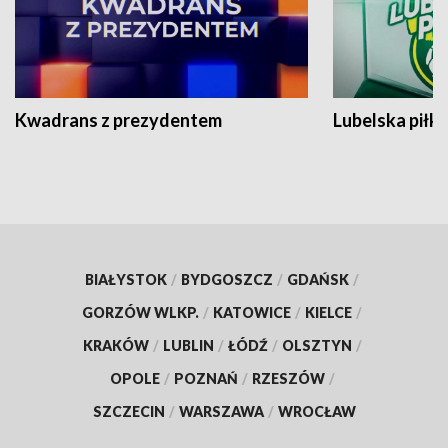
Kwadrans z prezydentem
Lubelska piłk
BIAŁYSTOK
/
BYDGOSZCZ
/
GDAŃSK
/
GORZÓW WLKP.
/
KATOWICE
/
KIELCE
/
KRAKÓW
/
LUBLIN
/
ŁÓDŹ
/
OLSZTYN
/
OPOLE
/
POZNAŃ
/
RZESZÓW
/
SZCZECIN
/
WARSZAWA
/
WROCŁAW