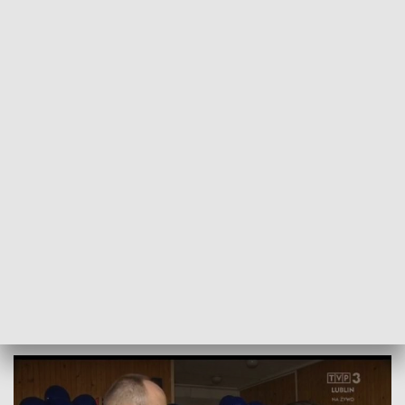
POWRÓT DO
LUBLIN
TVP REGIONY
Otwarcie Słonikowego Kącika Zabaw w
Uniwersyteckim Szpitalu Dziecięcym
2018-11-14