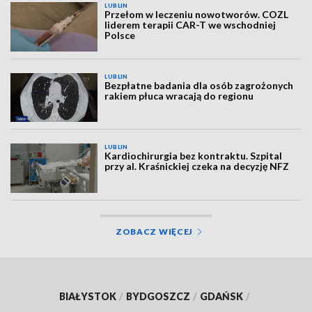
LUBLIN
Przełom w leczeniu nowotworów. COZL
liderem terapii CAR-T we wschodniej
Polsce
LUBLIN
Bezpłatne badania dla osób zagrożonych
rakiem płuca wracają do regionu
LUBLIN
Kardiochirurgia bez kontraktu. Szpital
przy al. Kraśnickiej czeka na decyzję NFZ
ZOBACZ WIĘCEJ
BIAŁYSTOK
/
BYDGOSZCZ
/
GDAŃSK
/