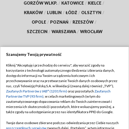
GORZÓW WLKP.
/
KATOWICE
/
KIELCE
/
KRAKÓW
/
LUBLIN
/
ŁÓDŹ
/
OLSZTYN
/
OPOLE
/
POZNAŃ
/
RZESZÓW
/
SZCZECIN
/
WARSZAWA
/
WROCŁAW
Szanujemy Twoją prywatność
Dołącz do nas:
Kliknij "Akceptuję i przechodzę do serwisu", aby wyrazić zgody na
korzystanie z technologii automatycznego śledzenia i zbierania danych,
TVP
dostęp do informacji na Twoim urządzeniu końcowym i ich
Abonament TVP
przechowywanie oraz na przetwarzanie Twoich danych osobowych przez
Regulamin TVP
nas, czyli Telewizję Polską S.A. w likwidacji (zwaną dalej również „TVP”),
Emisja w TVP
Polityka prywatności
Zaufanych Partnerów z IAB* (1201 firm)
oraz pozostałych
Zaufanych
Partnerów TVP (93 firm)
, w celach marketingowych (w tym do
Centrum informacji TVP
Moje zgody
zautomatyzowanego dopasowania reklam do Twoich zainteresowań i
mierzenia ich skuteczności) i pozostałych, które wskazujemy poniżej, a
Naziemna Telewizja Cyfrowa
Pomoc
także zgody na udostępnianie przez nas identyfikatora PPID do Google.
Sklep TVP
Biuro reklamy
Twoje dane osobowe zbierane podczas odwiedzania przez Ciebie naszych
Rada Programowa
Kontakt
poszczególnych serwisów
zwanych dalej „Portalem”, w tym informacje