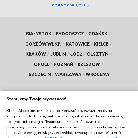
ZOBACZ WIĘCEJ
BIAŁYSTOK
/
BYDGOSZCZ
/
GDAŃSK
/
GORZÓW WLKP.
/
KATOWICE
/
KIELCE
/
KRAKÓW
/
LUBLIN
/
ŁÓDŹ
/
OLSZTYN
/
OPOLE
/
POZNAŃ
/
RZESZÓW
/
SZCZECIN
/
WARSZAWA
/
WROCŁAW
Szanujemy Twoją prywatność
Dołącz do nas:
Kliknij "Akceptuję i przechodzę do serwisu", aby wyrazić zgody na
korzystanie z technologii automatycznego śledzenia i zbierania danych,
TVP
dostęp do informacji na Twoim urządzeniu końcowym i ich
Abonament TVP
przechowywanie oraz na przetwarzanie Twoich danych osobowych przez
Regulamin TVP
nas, czyli Telewizję Polską S.A. w likwidacji (zwaną dalej również „TVP”),
Emisja w TVP