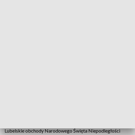
Dziś mija 100 lat od odzyskania przez Polskę niepodległości
Dziś mija równo 100 lat od odzyskania przez Polskę
niepodległości po 123 latach niewoli. W Lublinie od
rana odbywały się uroczystości mające na celu
uczczenie najważniejszej rocznicy w historii Polski.
Podczas obchodów na Placu Zamkowym tłumnie
zgromadzeni uczestnicy wspólnie odśpiewali
Mazurek Dąbrowskiego. W kościołach zabiły
dzwony. "Zapanowały" biało-czerwone barwy.
Lubelskie obchody Narodowego Święta Niepodległości