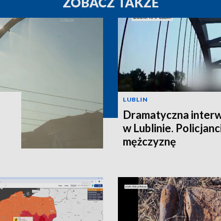
ZOBACZ TAKŻE
LUBLIN
Dramatyczna interw
w Lublinie. Policjanc
mężczyznę