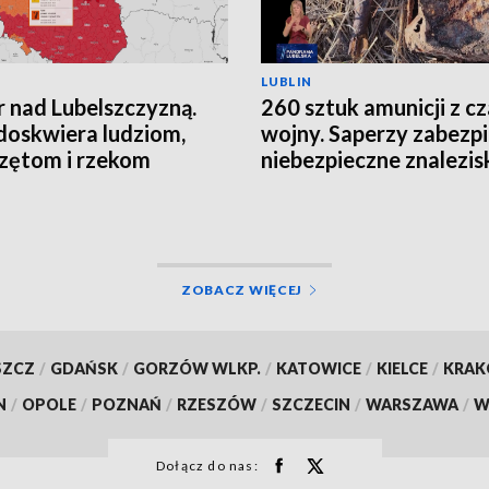
LUBLIN
 nad Lubelszczyzną.
260 sztuk amunicji z c
doskwiera ludziom,
wojny. Saperzy zabezpi
zętom i rzekom
niebezpieczne znalezis
ZOBACZ WIĘCEJ
SZCZ
/
GDAŃSK
/
GORZÓW WLKP.
/
KATOWICE
/
KIELCE
/
KRA
N
/
OPOLE
/
POZNAŃ
/
RZESZÓW
/
SZCZECIN
/
WARSZAWA
/
W
Dołącz do nas: