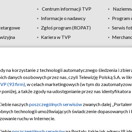
Centrum informacji TVP
Naziemna
Informacje o nadawcy
Program d
zetargowe
Zgłoś program (ROPAT)
Serwis fo
wizyjna
Kariera w TVP
Merchandi
Polityka prywatności
Moje zgody
Pomoc
Biuro re
ody na korzystanie z technologii automatycznego śledzenia i zbie
 danych osobowych przez nas, czyli Telewizję Polską S.A. w likw
VP (93 firm)
, w celach marketingowych (w tym do zautomatyzow
 poniżej, a także zgody na udostępnianie przez nas identyfikator
Ciebie naszych
poszczególnych serwisów
zwanych dalej „Portalem
obnych technologii umożliwiających świadczenie dopasowanych i be
zowanie ruchu w Internecie.
Ciebie
poszczególnych serwisów
na Portalu, takie jak adresy IP, 