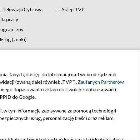
 Telewizja Cyfrowa
Sklep TVP
la prasy
tograficzny
sing (znaki)
klamy
Kontakt
rania danych, dostęp do informacji na Twoim urządzeniu
idacji (zwaną dalej również „TVP”),
Zaufanych Partnerów
anego dopasowania reklam do Twoich zainteresowań i
a PPID do Google.
”, w tym informacje zapisywane za pomocą technologii
zpiecznych usług, personalizację treści oraz reklam,
identyfikatory Twoich urządzeń końcowych i identyfikatory