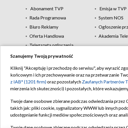
Abonament TVP
Emisja w TVP
Rada Programowa
System NOS
Biuro Reklamy
Ogłoszenie pr
Oferta Handlowa
Akademia Tele
Telegazeta ogłoszenia
Szanujemy Twoją prywatność
Regulamin TVP
Kliknij "Akceptuję i przechodzę do serwisu", aby wyrazić zg
końcowym i ich przechowywanie oraz na przetwarzanie Twoich
z IAB* (1201 firm)
oraz pozostałych
Zaufanych Partnerów T
mierzenia ich skuteczności) i pozostałych, które wskazujemy
Twoje dane osobowe zbierane podczas odwiedzania przez 
takich jak: pliki cookie, sygnalizatory WWW lub innych pod
udostępnianie funkcji mediów społecznościowych oraz anali
Twoje dane osobowe zbierane podczas odwiedzania przez 