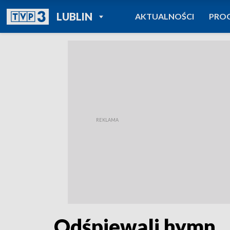
POWRÓT DO
LUBLIN
AKTUALNOŚCI
PRO
TVP REGIONY
Odśpiewali hymn