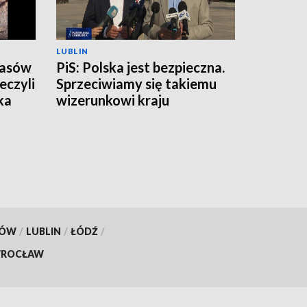
LUBLIN
zasów
PiS: Polska jest bezpieczna.
eczyli
Sprzeciwiamy się takiemu
ka
wizerunkowi kraju
KÓW
/
LUBLIN
/
ŁÓDŹ
/
ROCŁAW