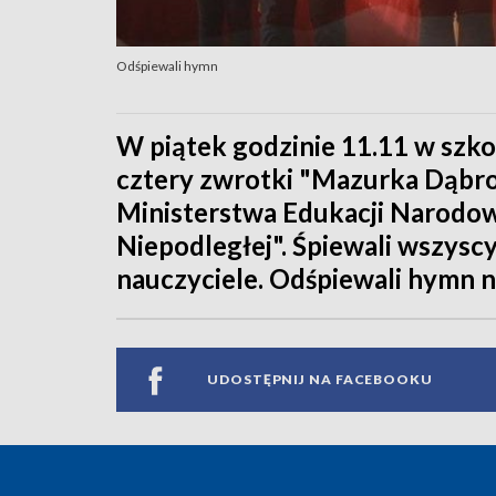
Odśpiewali hymn
W piątek godzinie 11.11 w szko
cztery zwrotki "Mazurka Dąbro
Ministerstwa Edukacji Narodow
Niepodległej". Śpiewali wszyscy
nauczyciele. Odśpiewali hymn 
UDOSTĘPNIJ NA FACEBOOKU