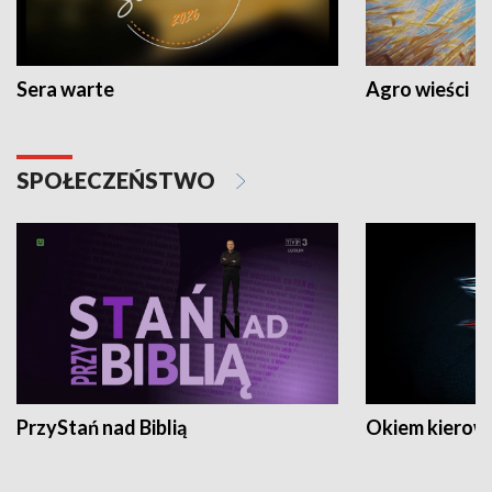
Sera warte
Agro wieści
SPOŁECZEŃSTWO
PrzyStań nad Biblią
Okiem kierow