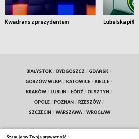
Kwadrans z prezydentem
Lubelska piłk
BIAŁYSTOK
/
BYDGOSZCZ
/
GDAŃSK
/
GORZÓW WLKP.
/
KATOWICE
/
KIELCE
/
KRAKÓW
/
LUBLIN
/
ŁÓDŹ
/
OLSZTYN
/
OPOLE
/
POZNAŃ
/
RZESZÓW
/
SZCZECIN
/
WARSZAWA
/
WROCŁAW
Szanujemy Twoją prywatność