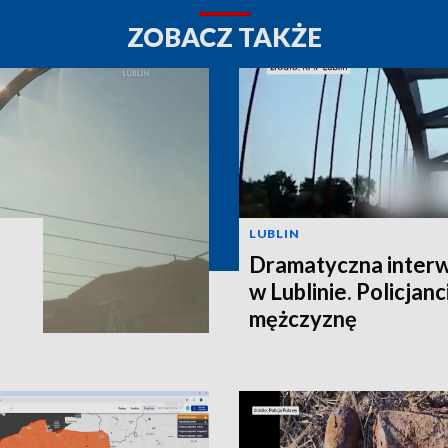
ZOBACZ TAKŻE
LUBLIN
Dramatyczna interw
w Lublinie. Policjanc
mężczyznę