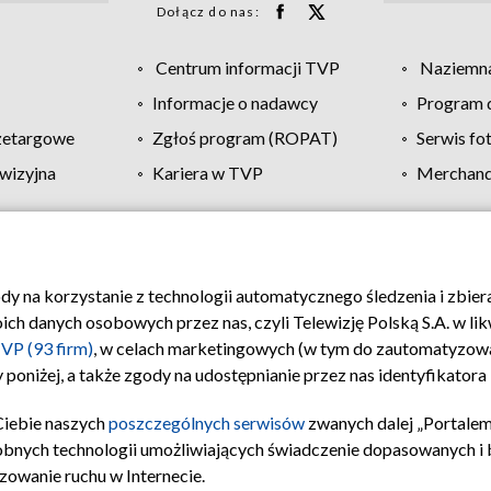
Dołącz do nas:
Centrum informacji TVP
Naziemna
Informacje o nadawcy
Program d
zetargowe
Zgłoś program (ROPAT)
Serwis fo
wizyjna
Kariera w TVP
Merchandi
Polityka prywatności
Moje zgody
Pomoc
Biuro re
ody na korzystanie z technologii automatycznego śledzenia i zbie
 danych osobowych przez nas, czyli Telewizję Polską S.A. w likw
VP (93 firm)
, w celach marketingowych (w tym do zautomatyzow
 poniżej, a także zgody na udostępnianie przez nas identyfikator
Ciebie naszych
poszczególnych serwisów
zwanych dalej „Portalem
obnych technologii umożliwiających świadczenie dopasowanych i be
zowanie ruchu w Internecie.