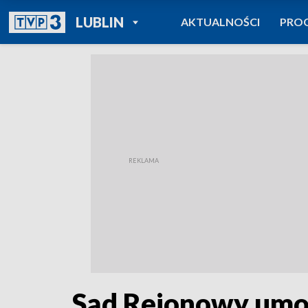
POWRÓT DO
LUBLIN
AKTUALNOŚCI
PRO
TVP REGIONY
Sąd Rejonowy umo