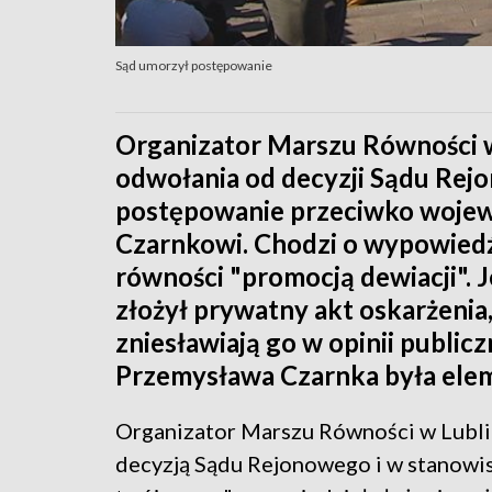
Sąd umorzył postępowanie
Organizator Marszu Równości w
odwołania od decyzji Sądu Rej
postępowanie przeciwko wojew
Czarnkowi. Chodzi o wypowied
równości "promocją dewiacji". 
złożył prywatny akt oskarżenia
zniesławiają go w opinii publi
Przemysława Czarnka była elem
Organizator Marszu Równości w Lublin
decyzją Sądu Rejonowego i w stanowis