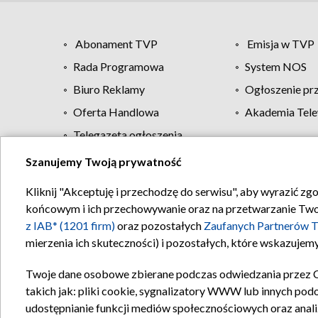
Abonament TVP
Emisja w TVP
Rada Programowa
System NOS
Biuro Reklamy
Ogłoszenie pr
Oferta Handlowa
Akademia Tele
Telegazeta ogłoszenia
Szanujemy Twoją prywatność
Regulamin TVP
Kliknij "Akceptuję i przechodzę do serwisu", aby wyrazić zg
końcowym i ich przechowywanie oraz na przetwarzanie Twoich
z IAB* (1201 firm)
oraz pozostałych
Zaufanych Partnerów T
mierzenia ich skuteczności) i pozostałych, które wskazujemy
Twoje dane osobowe zbierane podczas odwiedzania przez 
takich jak: pliki cookie, sygnalizatory WWW lub innych pod
udostępnianie funkcji mediów społecznościowych oraz anali