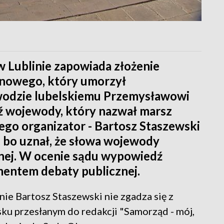
 Lublinie zapowiada złożenie
onowego, który umorzył
odzie lubelskiemu Przemysławowi
ź wojewody, który nazwał marsz
Jego organizator - Bartosz Staszewski
, bo uznał, że słowa wojewody
cznej. W ocenie sądu wypowiedź
entem debaty publicznej.
ie Bartosz Staszewski nie zgadza się z
ku przesłanym do redakcji "Samorząd - mój,