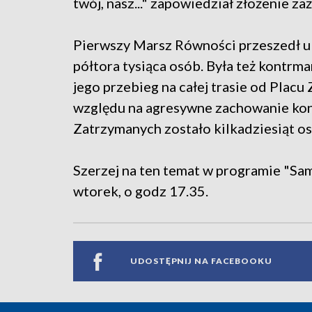
twój, nasz..." zapowiedział złożenie 
Pierwszy Marsz Równości przeszedł ul
półtora tysiąca osób. Była też kontrm
jego przebieg na całej trasie od Plac
względu na agresywne zachowanie kontr
Zatrzymanych zostało kilkadziesiąt o
Szerzej na ten temat w programie "Samor
wtorek, o godz 17.35.
UDOSTĘPNIJ NA FACEBOOKU