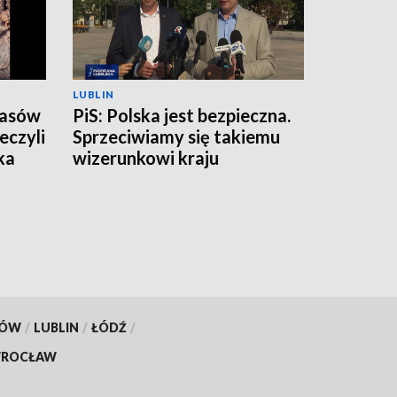
LUBLIN
zasów
PiS: Polska jest bezpieczna.
eczyli
Sprzeciwiamy się takiemu
ka
wizerunkowi kraju
KÓW
/
LUBLIN
/
ŁÓDŹ
/
ROCŁAW