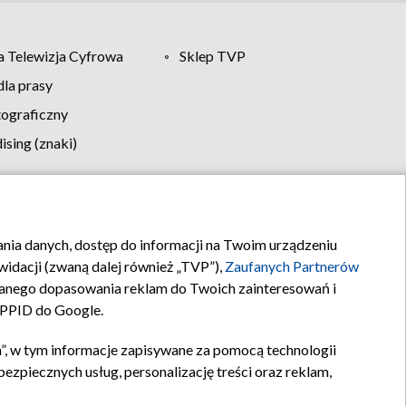
 Telewizja Cyfrowa
Sklep TVP
la prasy
tograficzny
sing (znaki)
klamy
Kontakt
rania danych, dostęp do informacji na Twoim urządzeniu
idacji (zwaną dalej również „TVP”),
Zaufanych Partnerów
anego dopasowania reklam do Twoich zainteresowań i
a PPID do Google.
”, w tym informacje zapisywane za pomocą technologii
zpiecznych usług, personalizację treści oraz reklam,