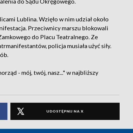
zażalenia do Sądu Okręgowego.
icami Lublina. Wzięło w nim udział około
anifestacja. Przeciwnicy marszu blokowali
u Zamkowego do Placu Teatralnego. Ze
manifestantów, policja musiała użyć siły.
sób.
ząd - mój, twój, nasz..." w najbliższy
UDOSTĘPNIJ NA X