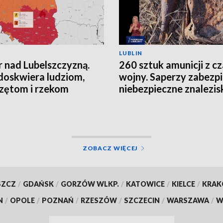
LUBLIN
 nad Lubelszczyzną.
260 sztuk amunicji z c
doskwiera ludziom,
wojny. Saperzy zabezpi
zętom i rzekom
niebezpieczne znalezis
ZOBACZ WIĘCEJ
SZCZ
/
GDAŃSK
/
GORZÓW WLKP.
/
KATOWICE
/
KIELCE
/
KRA
N
/
OPOLE
/
POZNAŃ
/
RZESZÓW
/
SZCZECIN
/
WARSZAWA
/
W