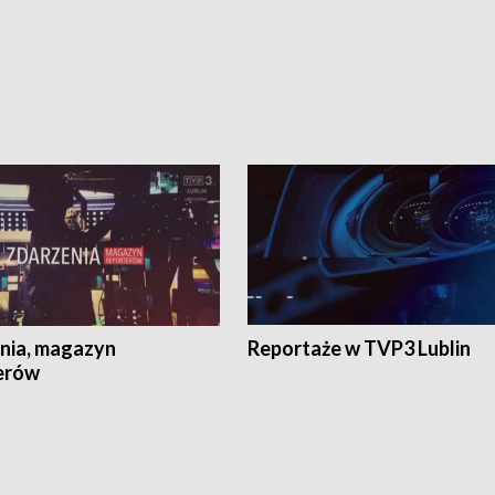
nia, magazyn
Reportaże w TVP3 Lublin
erów