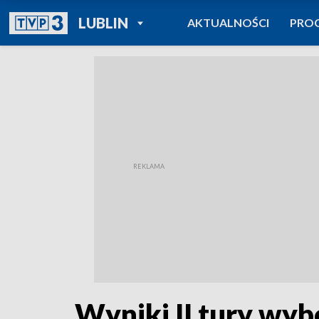
POWRÓT DO
LUBLIN
AKTUALNOŚCI
PRO
TVP REGIONY
Wyniki II tury w