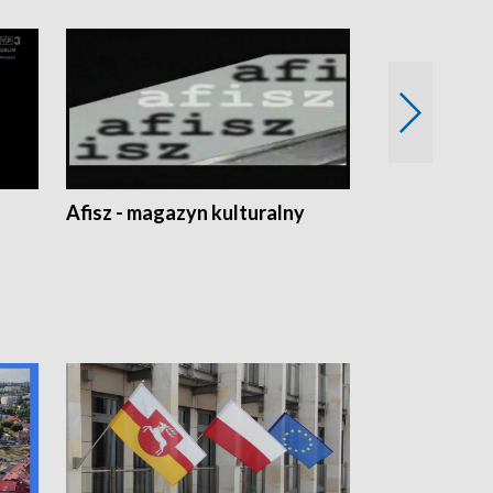
Afisz - magazyn kulturalny
Zobacz, co s