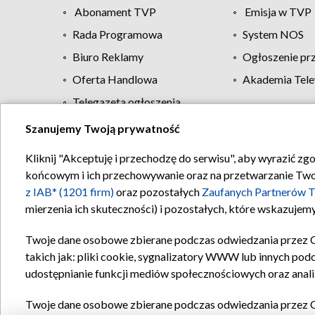
Abonament TVP
Emisja w TVP
Rada Programowa
System NOS
Biuro Reklamy
Ogłoszenie pr
Oferta Handlowa
Akademia Tele
Telegazeta ogłoszenia
Szanujemy Twoją prywatność
Regulamin TVP
Kliknij "Akceptuję i przechodzę do serwisu", aby wyrazić zg
końcowym i ich przechowywanie oraz na przetwarzanie Twoich
z IAB* (1201 firm)
oraz pozostałych
Zaufanych Partnerów T
mierzenia ich skuteczności) i pozostałych, które wskazujemy
Twoje dane osobowe zbierane podczas odwiedzania przez 
takich jak: pliki cookie, sygnalizatory WWW lub innych pod
udostępnianie funkcji mediów społecznościowych oraz anali
Twoje dane osobowe zbierane podczas odwiedzania przez 