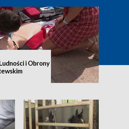
udności i Obrony
itewskim