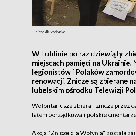
"Znicze dla Wołynia"
W Lublinie po raz dziewiąty zbi
miejscach pamięci na Ukrainie.
legionistów i Polaków zamord
renowacji. Znicze są zbierane n
lubelskim ośrodku Telewizji Pol
Wolontariusze zbierali znicze przez cał
latem porządkowali polskie cmentarze
Akcja "Znicze dla Wołynia" została za