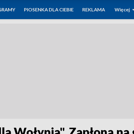
GRAMY
PIOSENKA DLA CIEBIE
REKLAMA
Więcej
la Wołynia". Zapłoną na