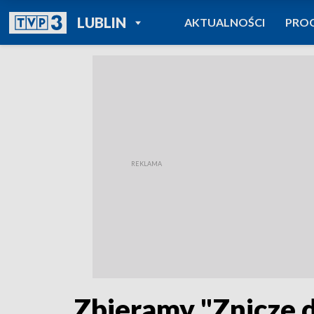
POWRÓT DO
LUBLIN
AKTUALNOŚCI
PRO
TVP REGIONY
Zbieramy "Znicze d