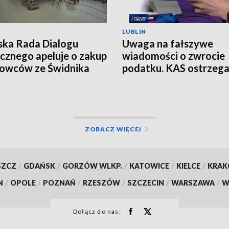
LUBLIN
ska Rada Dialogu
Uwaga na fałszywe
cznego apeluje o zakup
wiadomości o zwrocie
owców ze Świdnika
podatku. KAS ostrzeg
przed oszustwem
ZOBACZ WIĘCEJ
SZCZ
/
GDAŃSK
/
GORZÓW WLKP.
/
KATOWICE
/
KIELCE
/
KRA
N
/
OPOLE
/
POZNAŃ
/
RZESZÓW
/
SZCZECIN
/
WARSZAWA
/
W
Dołącz do nas: