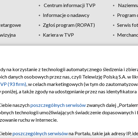
Centrum informacji TVP
Naziemna
Informacje o nadawcy
Program d
zetargowe
Zgłoś program (ROPAT)
Serwis fo
wizyjna
Kariera w TVP
Merchandi
Polityka prywatności
Moje zgody
Pomoc
Biuro re
ody na korzystanie z technologii automatycznego śledzenia i zbie
 danych osobowych przez nas, czyli Telewizję Polską S.A. w likw
VP (93 firm)
, w celach marketingowych (w tym do zautomatyzow
 poniżej, a także zgody na udostępnianie przez nas identyfikator
Ciebie naszych
poszczególnych serwisów
zwanych dalej „Portalem
obnych technologii umożliwiających świadczenie dopasowanych i be
zowanie ruchu w Internecie.
Ciebie
poszczególnych serwisów
na Portalu, takie jak adresy IP, 