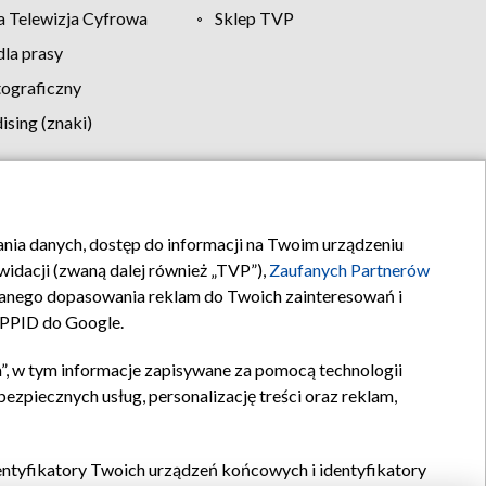
 Telewizja Cyfrowa
Sklep TVP
la prasy
tograficzny
sing (znaki)
klamy
Kontakt
rania danych, dostęp do informacji na Twoim urządzeniu
idacji (zwaną dalej również „TVP”),
Zaufanych Partnerów
anego dopasowania reklam do Twoich zainteresowań i
a PPID do Google.
”, w tym informacje zapisywane za pomocą technologii
zpiecznych usług, personalizację treści oraz reklam,
identyfikatory Twoich urządzeń końcowych i identyfikatory