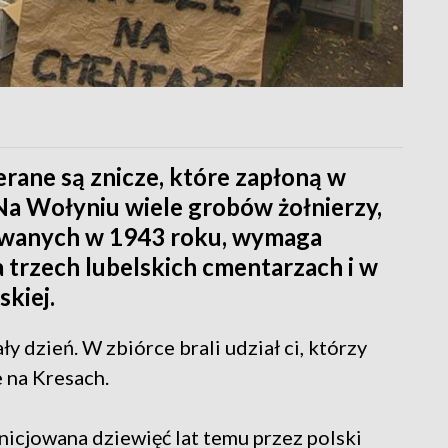
erane są znicze, które zapłoną w
 Na Wołyniu wiele grobów żołnierzy,
owanych w 1943 roku, wymaga
a trzech lubelskich cmentarzach i w
skiej.
y dzień. W zbiórce brali udział ci, którzy
 na Kresach.
inicjowana dziewięć lat temu przez polski