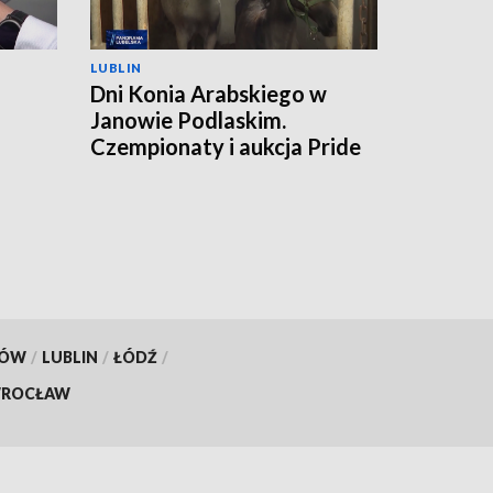
LUBLIN
Dni Konia Arabskiego w
Janowie Podlaskim.
a
Czempionaty i aukcja Pride
of Poland
KÓW
/
LUBLIN
/
ŁÓDŹ
/
ROCŁAW