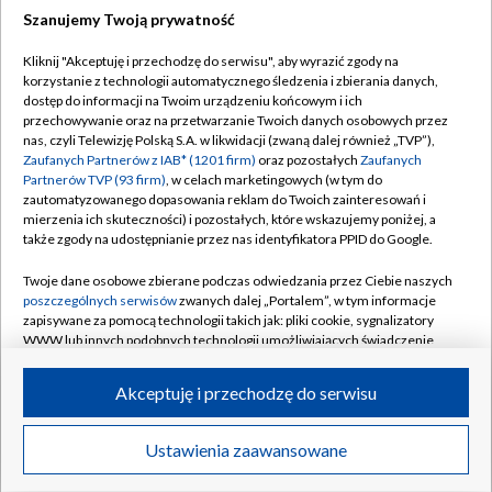
Szanujemy Twoją prywatność
Dołącz do nas:
Kliknij "Akceptuję i przechodzę do serwisu", aby wyrazić zgody na
korzystanie z technologii automatycznego śledzenia i zbierania danych,
TVP
dostęp do informacji na Twoim urządzeniu końcowym i ich
Abonament TVP
przechowywanie oraz na przetwarzanie Twoich danych osobowych przez
Regulamin TVP
nas, czyli Telewizję Polską S.A. w likwidacji (zwaną dalej również „TVP”),
Emisja w TVP
Polityka prywatności
Zaufanych Partnerów z IAB* (1201 firm)
oraz pozostałych
Zaufanych
Partnerów TVP (93 firm)
, w celach marketingowych (w tym do
Centrum informacji TVP
Moje zgody
zautomatyzowanego dopasowania reklam do Twoich zainteresowań i
mierzenia ich skuteczności) i pozostałych, które wskazujemy poniżej, a
Naziemna Telewizja Cyfrowa
Pomoc
także zgody na udostępnianie przez nas identyfikatora PPID do Google.
Sklep TVP
Biuro reklamy
Twoje dane osobowe zbierane podczas odwiedzania przez Ciebie naszych
Rada Programowa
Kontakt
poszczególnych serwisów
zwanych dalej „Portalem”, w tym informacje
zapisywane za pomocą technologii takich jak: pliki cookie, sygnalizatory
System NOS
WWW lub innych podobnych technologii umożliwiających świadczenie
dopasowanych i bezpiecznych usług, personalizację treści oraz reklam,
Informacje o nadawcy
Kanały
udostępnianie funkcji mediów społecznościowych oraz analizowanie
Akceptuję i przechodzę do serwisu
ruchu w Internecie.
Program dla prasy
©2026 Telewizja Polska S.A. w likwidacji
Biuro Reklamy
Twoje dane osobowe zbierane podczas odwiedzania przez Ciebie
Ustawienia zaawansowane
poszczególnych serwisów
na Portalu, takie jak adresy IP, identyfikatory
Ogłoszenie przetargowe
Twoich urządzeń końcowych i identyfikatory plików cookie, informacje o