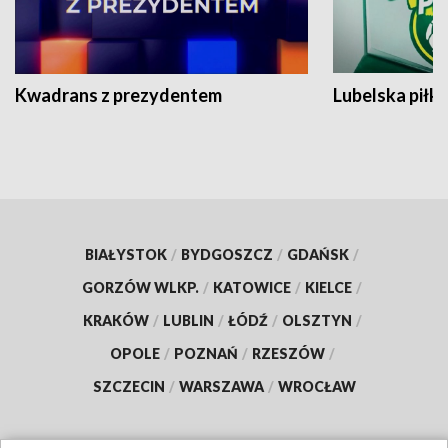
Kwadrans z prezydentem
Lubelska piłk
BIAŁYSTOK
/
BYDGOSZCZ
/
GDAŃSK
/
GORZÓW WLKP.
/
KATOWICE
/
KIELCE
/
KRAKÓW
/
LUBLIN
/
ŁÓDŹ
/
OLSZTYN
/
OPOLE
/
POZNAŃ
/
RZESZÓW
/
SZCZECIN
/
WARSZAWA
/
WROCŁAW