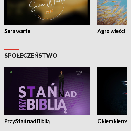
Sera warte
Agro wieści
SPOŁECZEŃSTWO
PrzyStań nad Biblią
Okiem kierow